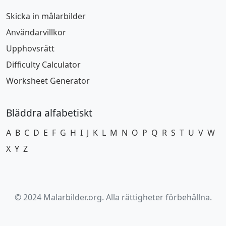
Skicka in målarbilder
Användarvillkor
Upphovsrätt
Difficulty Calculator
Worksheet Generator
Bläddra alfabetiskt
A
B
C
D
E
F
G
H
I
J
K
L
M
N
O
P
Q
R
S
T
U
V
W
X
Y
Z
© 2024 Malarbilder.org. Alla rättigheter förbehållna.