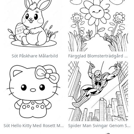
Söt Påskhare Målarbild
Färgglad Blomsterträdgård Målarbild
Söt Hello Kitty Med Rosett Målarbild
Spider Man Svingar Genom Staden Målarbild