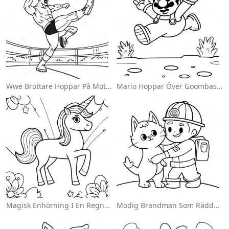
Wwe Brottare Hoppar På Motståndare Målarbild
Mario Hoppar Över Goombas Målarbild
Magisk Enhörning I En Regnbåge Målarbild
Modig Brandman Som Räddar En Katt Målarbild