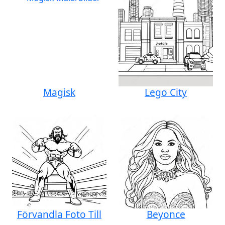
Magisk
Lego City
Förvandla Foto Till
Beyonce