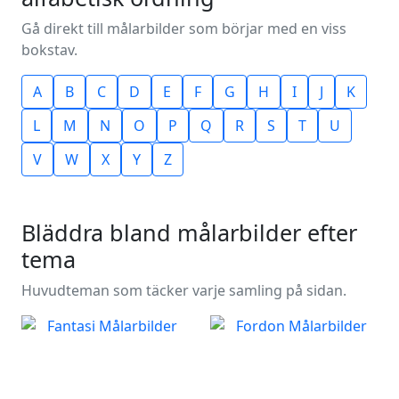
Gå direkt till målarbilder som börjar med en viss
bokstav.
A
B
C
D
E
F
G
H
I
J
K
L
M
N
O
P
Q
R
S
T
U
V
W
X
Y
Z
Bläddra bland målarbilder efter
tema
Huvudteman som täcker varje samling på sidan.