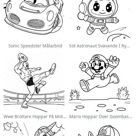
Sonic Speedster Målarbild
Söt Astronaut Svävande I Rymden Målarbild
Wwe Brottare Hoppar På Motståndare Målarbild
Mario Hoppar Över Goombas Målarbild