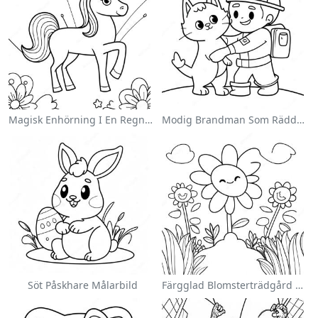
Magisk Enhörning I En Regnbåge Målarbild
Modig Brandman Som Räddar En Katt Målarbild
Söt Påskhare Målarbild
Färgglad Blomsterträdgård Målarbild