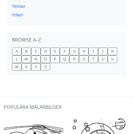
Teman
Yrken
BROWSE A–Z
A
B
C
D
E
F
G
H
I
J
K
L
M
N
O
P
Q
R
S
T
U
V
W
X
Y
Z
POPULÄRA MÅLARBILDER