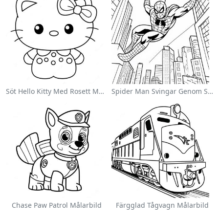
Söt Hello Kitty Med Rosett Målarbild
Spider Man Svingar Genom Staden Målarbild
Chase Paw Patrol Målarbild
Färgglad Tågvagn Målarbild