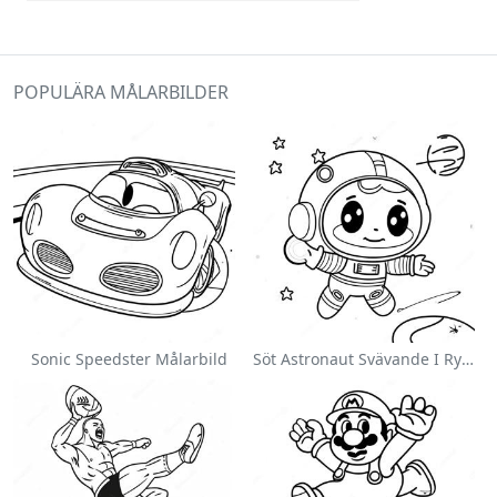
POPULÄRA MÅLARBILDER
Sonic Speedster Målarbild
Söt Astronaut Svävande I Rymden Målarbild