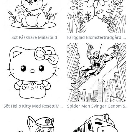
Söt Påskhare Målarbild
Färgglad Blomsterträdgård Målarbild
Söt Hello Kitty Med Rosett Målarbild
Spider Man Svingar Genom Staden Målarbild