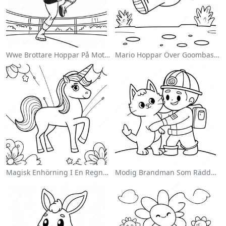
Wwe Brottare Hoppar På Motståndare Målarbild
Mario Hoppar Över Goombas Målarbild
Magisk Enhörning I En Regnbåge Målarbild
Modig Brandman Som Räddar En Katt Målarbild