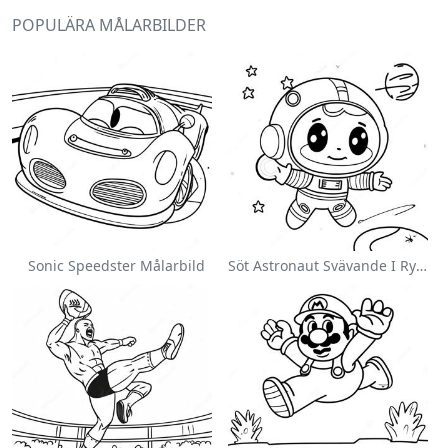
POPULÄRA MÅLARBILDER
Sonic Speedster Målarbild
Söt Astronaut Svävande I Rymden Målarbild