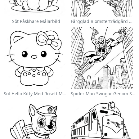
Söt Påskhare Målarbild
Färgglad Blomsterträdgård Målarbild
Söt Hello Kitty Med Rosett Målarbild
Spider Man Svingar Genom Staden Målarbild