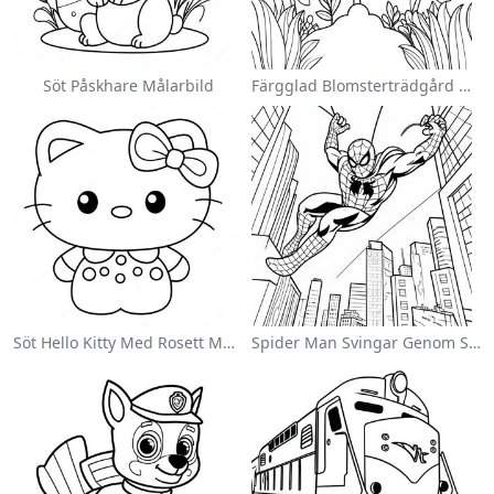
Söt Påskhare Målarbild
Färgglad Blomsterträdgård Målarbild
Söt Hello Kitty Med Rosett Målarbild
Spider Man Svingar Genom Staden Målarbild