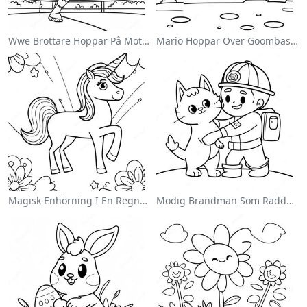
Wwe Brottare Hoppar På Motståndare Målarbild
Mario Hoppar Över Goombas Målarbild
Magisk Enhörning I En Regnbåge Målarbild
Modig Brandman Som Räddar En Katt Målarbild