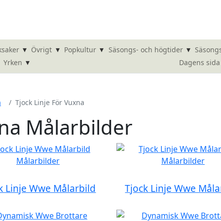
▾
▾
▾
▾
ksaker
Övrigt
Popkultur
Säsongs- och högtider
Säsongs
▾
Dagens sida
Yrken
a
Tjock Linje För Vuxna
xna Målarbilder
k Linje Wwe Målarbild
Tjock Linje Wwe Måla