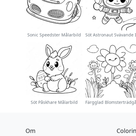
Sonic Speedster Målarbild
Söt Påskhare Målarbild
Om
Colori