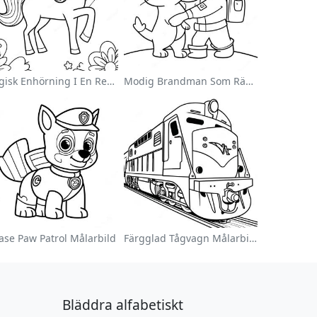
Magisk Enhörning I En Regnbåge Målarbild
Modig Brandman Som Räddar En Katt Målarbild
ase Paw Patrol Målarbild
Färgglad Tågvagn Målarbild
Bläddra alfabetiskt