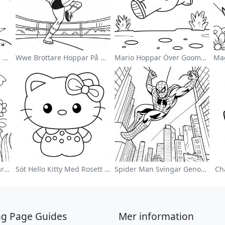
Söt Astronaut Svävande I Rymden Målarbild
Wwe Brottare Hoppar På Motståndare Målarbild
Mario Hoppar Över Goombas Målarbild
Färgglad Blomsterträdgård Målarbild
Söt Hello Kitty Med Rosett Målarbild
Spider Man Svingar Genom Staden Målarbild
Ch
ng Page Guides
Mer information