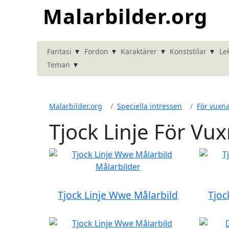
Malarbilder.org
▾
▾
▾
▾
Fantasi
Fordon
Karaktärer
Konststilar
Le
▾
Teman
Malarbilder.org
Speciella intressen
För vuxn
Tjock Linje För Vu
Tjock Linje Wwe Målarbild
Tjoc