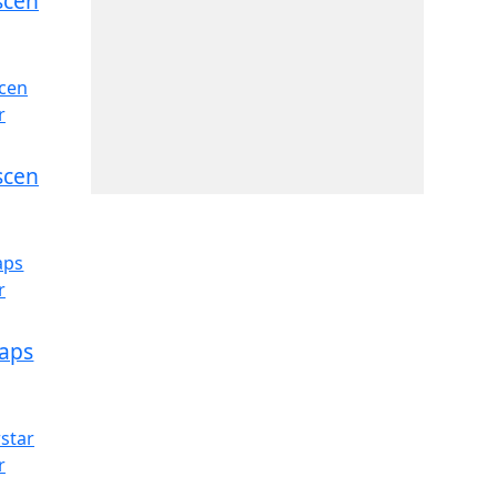
scen
scen
kaps