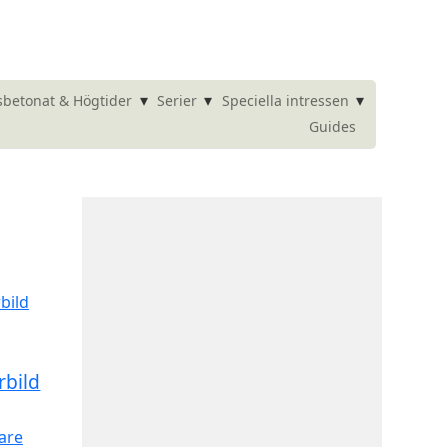
▾
▾
▾
betonat & Högtider
Serier
Speciella intressen
Guides
rbild