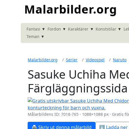
Malarbilder.org
▾
▾
▾
▾
Fantasi
Fordon
Karaktärer
Konststilar
Le
▾
Teman
Malarbilder.org
Serier
Videospel
Naruto
Sasuke Uchiha Med
Färgläggningssida
Målarbildens ID: 7018-765 · 1088×1088 px · Gratis fö
🖨️ Skriv ut denna målarbild
⬇️ Ladda ner 