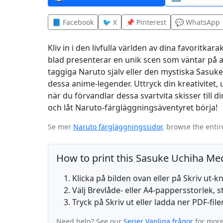
📘 Facebook
🐦 X
📌 Pinterest
💬 WhatsApp
Kliv in i den livfulla världen av dina favoritk
blad presenterar en unik scen som väntar på att
taggiga Naruto själv eller den mystiska Sasuke,
dessa anime-legender. Uttryck din kreativitet, 
när du förvandlar dessa svartvita skisser till 
och låt Naruto-färgläggningsäventyret börja!
Se mer
Naruto färgläggningssidor
, browse the enti
How to print this Sasuke Uchiha Med
Klicka på bilden ovan eller på Skriv ut-
Välj Brevlåde- eller A4-pappersstorlek, s
Tryck på Skriv ut eller ladda ner PDF-fil
Need help? See our
Serier Vanliga frågor
for more