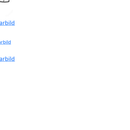
arbild
arbild