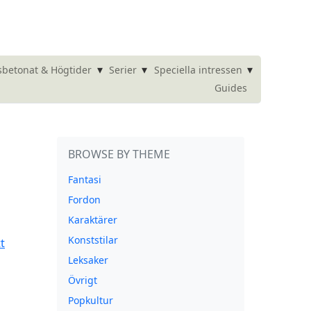
▾
▾
▾
betonat & Högtider
Serier
Speciella intressen
Guides
BROWSE BY THEME
Fantasi
Fordon
Karaktärer
Konststilar
Leksaker
Övrigt
Popkultur