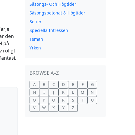
Säsongs- Och Högtider
Säsongsbetonat & Högtider
Serier
Varje
Speciella Intressen
 är den
Teman
el på
Yrken
 roligt
fantasi,
BROWSE A–Z
A
B
C
D
E
F
G
H
I
J
K
L
M
N
O
P
Q
R
S
T
U
V
W
X
Y
Z