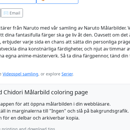
✉️ Email
araktärer från Naruto med vår samling av Naruto Målarbilder. 
 dina fantasifulla färger ska ge liv åt den. Oavsett om det
 erbjuder varje sida en chans att sätta din personliga präg
utveckla dina konstnärliga färdigheter, och njut av timmar av
dina egna anime-mästerverk. Så ta dina färgpennor, tänd din 
re
Videospel samling
, or explore
Serier
.
 Chidori Målarbild coloring page
knappen för att öppna målarbilden i din webbläsare.
täll in marginalerna till "Ingen" och slå på bakgrundsgrafik.
en för en delbar och arkiverbar kopia.
 printing and download tips.