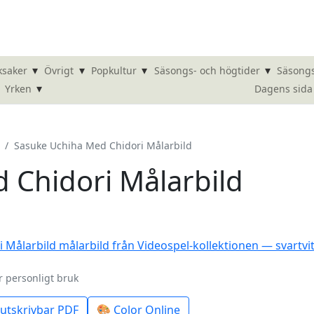
▾
▾
▾
▾
ksaker
Övrigt
Popkultur
Säsongs- och högtider
Säsongs
▾
Dagens sida
Yrken
Sasuke Uchiha Med Chidori Målarbild
 Chidori Målarbild
r personligt bruk
utskrivbar PDF
🎨 Color Online