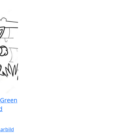
 Green
d