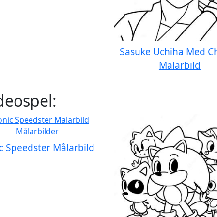
Sasuke Uchiha Med Ch
Malarbild
deospel:
c Speedster Målarbild