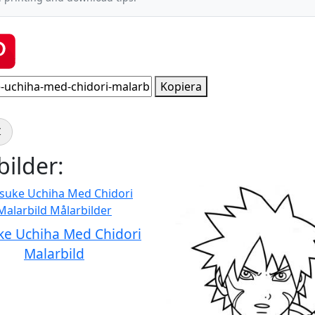
Kopiera
Z
ilder:
ke Uchiha Med Chidori
Malarbild