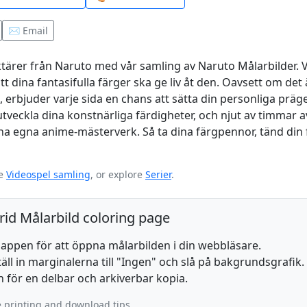
✉️ Email
araktärer från Naruto med vår samling av Naruto Målarbilder. 
 dina fantasifulla färger ska ge liv åt den. Oavsett om det
 erbjuder varje sida en chans att sätta din personliga präg
utveckla dina konstnärliga färdigheter, och njut av timmar av
dina egna anime-mästerverk. Så ta dina färgpennor, tänd din 
re
Videospel samling
, or explore
Serier
.
rid Målarbild coloring page
knappen för att öppna målarbilden i din webbläsare.
täll in marginalerna till "Ingen" och slå på bakgrundsgrafik.
en för en delbar och arkiverbar kopia.
 printing and download tips.