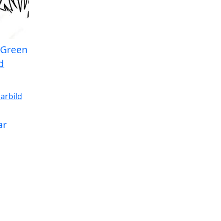
 Green
d
ar