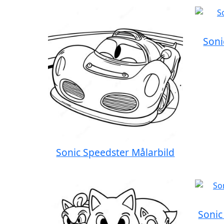
Soni
Sonic Speedster Målarbild
Sonic