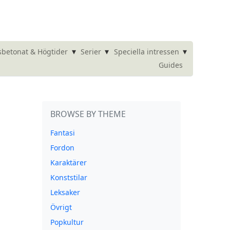
▾
▾
▾
betonat & Högtider
Serier
Speciella intressen
Guides
BROWSE BY THEME
Fantasi
Fordon
Karaktärer
Konststilar
Leksaker
Övrigt
Popkultur