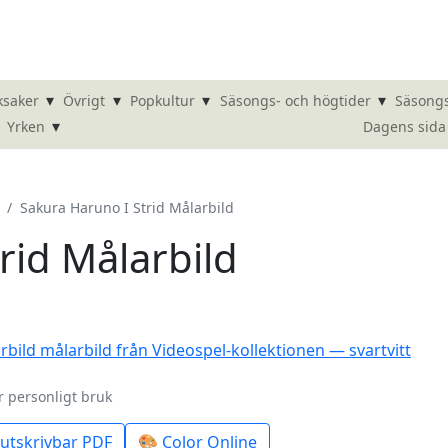
▾
▾
▾
▾
ksaker
Övrigt
Popkultur
Säsongs- och högtider
Säsongs
▾
Dagens sida
Yrken
Sakura Haruno I Strid Målarbild
rid Målarbild
r personligt bruk
utskrivbar PDF
🎨 Color Online