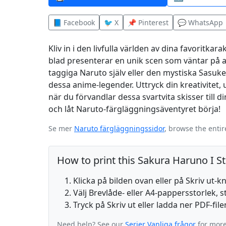
📘 Facebook
🐦 X
📌 Pinterest
💬 WhatsApp
Kliv in i den livfulla världen av dina favoritk
blad presenterar en unik scen som väntar på att
taggiga Naruto själv eller den mystiska Sasuke,
dessa anime-legender. Uttryck din kreativitet, 
när du förvandlar dessa svartvita skisser till 
och låt Naruto-färgläggningsäventyret börja!
Se mer
Naruto färgläggningssidor
, browse the enti
How to print this Sakura Haruno I St
Klicka på bilden ovan eller på Skriv ut-
Välj Brevlåde- eller A4-pappersstorlek, s
Tryck på Skriv ut eller ladda ner PDF-fil
Need help? See our
Serier Vanliga frågor
for more