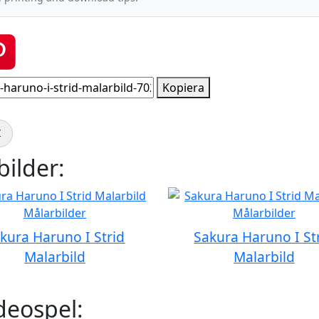
Kopiera
Z
ilder:
kura Haruno I Strid
Sakura Haruno I St
Malarbild
Malarbild
deospel: