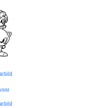
arbild
arbild