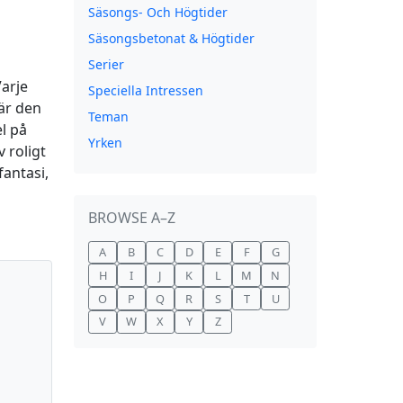
Säsongs- Och Högtider
Säsongsbetonat & Högtider
Serier
Varje
Speciella Intressen
 är den
Teman
el på
Yrken
 roligt
fantasi,
BROWSE A–Z
A
B
C
D
E
F
G
H
I
J
K
L
M
N
O
P
Q
R
S
T
U
V
W
X
Y
Z