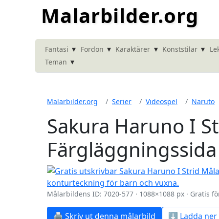
Malarbilder.org
▾
▾
▾
▾
Fantasi
Fordon
Karaktärer
Konststilar
Le
▾
Teman
Malarbilder.org
Serier
Videospel
Naruto
Sakura Haruno I St
Färgläggningssida
Målarbildens ID: 7020-577 · 1088×1088 px · Gratis fö
🖨️ Skriv ut denna målarbild
⬇️ Ladda ner 