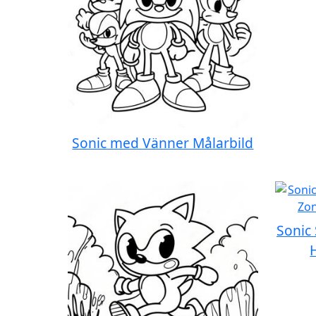
Sonic med Vänner Målarbild
Sonic