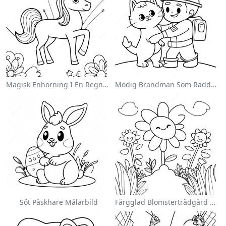
Magisk Enhörning I En Regnbåge Målarbild
Modig Brandman Som Räddar En Katt Målarbild
Söt Påskhare Målarbild
Färgglad Blomsterträdgård Målarbild