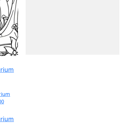
erium
erium