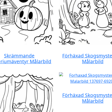
Skrämmande
Förhäxad Skogsmyst
riumäventyr Målarbild
Målarbild
Förhäxad Skogsmyst
Målarbild