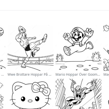
Söt Astronaut Svävande I Rymden Målarbild
Wwe Brottare Hoppar På Motståndare Målarbild
Mario Hoppar Över Goombas Målarbild