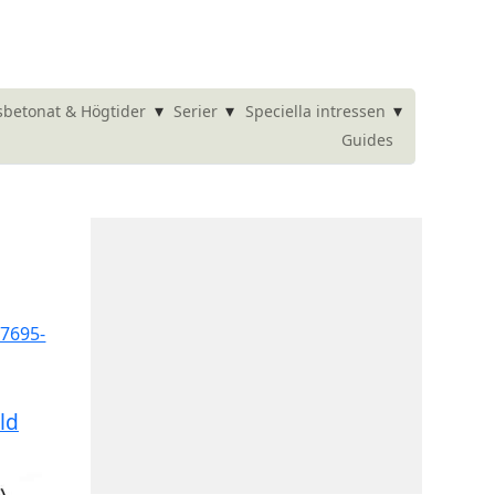
▾
▾
▾
betonat & Högtider
Serier
Speciella intressen
Guides
ld