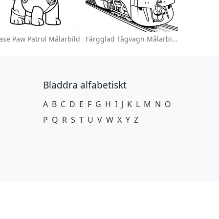
ase Paw Patrol Målarbild
Färgglad Tågvagn Målarbild
Bläddra alfabetiskt
A
B
C
D
E
F
G
H
I
J
K
L
M
N
O
P
Q
R
S
T
U
V
W
X
Y
Z