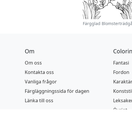
Om
Colori
Om oss
Fantasi
Kontakta oss
Fordon
Vanliga frågor
Karaktä
Färgläggningssida för dagen
Konststi
Länka till oss
Leksake
Övrigt
Popkult
Säsongs