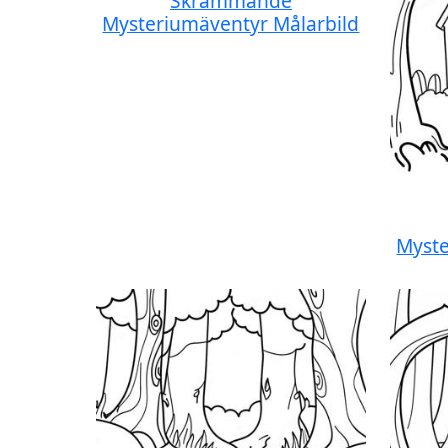
Skrämmande
Mysteriumäventyr Målarbild
Myste