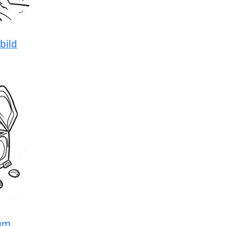
bild
ium