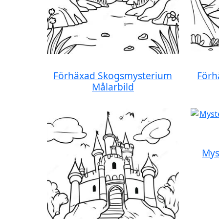
Förhäxad Skogsmysterium
Förh
Målarbild
Mys