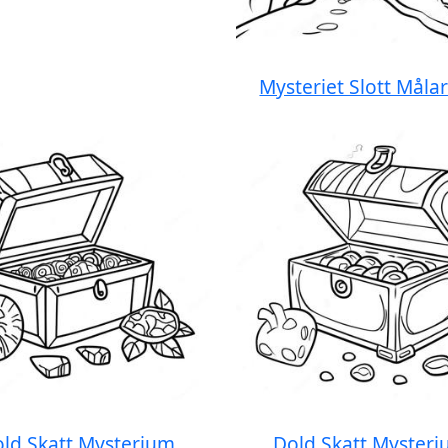
Mysteriet Slott Målar
ld Skatt Mysterium
Dold Skatt Myster