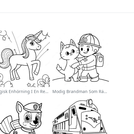
Magisk Enhörning I En Regnbåge Målarbild
Modig Brandman Som Räddar En Katt Målarbild