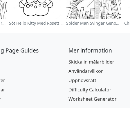
Färgglad Blomsterträdgård Målarbild
Söt Hello Kitty Med Rosett Målarbild
Spider Man Svingar Genom Staden Målarbild
Ch
ng Page Guides
Mer information
Skicka in målarbilder
Användarvillkor
rer
Upphovsrätt
lar
Difficulty Calculator
r
Worksheet Generator
ur
betonat & Högtider