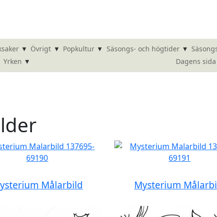
▾
▾
▾
▾
ksaker
Övrigt
Popkultur
Säsongs- och högtider
Säsongs
▾
Dagens sida
Yrken
lder
ysterium Målarbild
Mysterium Målarbi