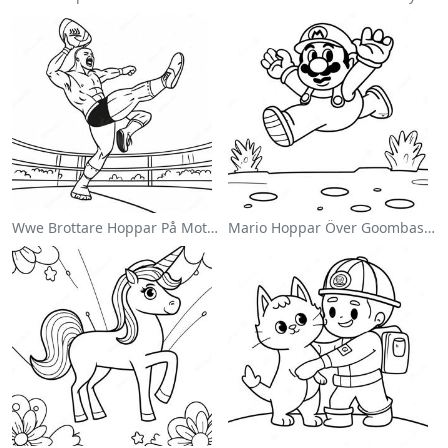
Wwe Brottare Hoppar På Motståndare Målarbild
Mario Hoppar Över Goombas Målarbild