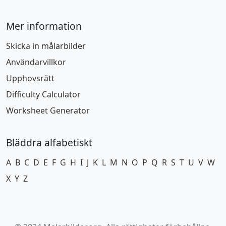
Mer information
Skicka in målarbilder
Användarvillkor
Upphovsrätt
Difficulty Calculator
Worksheet Generator
Bläddra alfabetiskt
A
B
C
D
E
F
G
H
I
J
K
L
M
N
O
P
Q
R
S
T
U
V
W
X
Y
Z