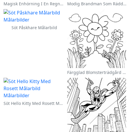
Magisk Enhörning I En Regnbåge Målarbild
Modig Brandman Som Räddar En Katt Målarbild
Söt Påskhare Målarbild
Färgglad Blomsterträdgård Målarbild
Söt Hello Kitty Med Rosett Målarbild