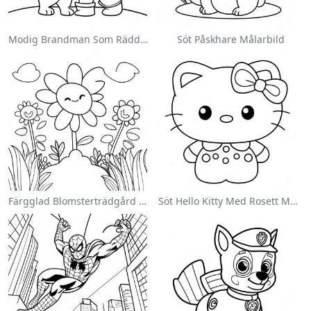
Modig Brandman Som Räddar En Katt Målarbild
Söt Påskhare Målarbild
Färgglad Blomsterträdgård Målarbild
Söt Hello Kitty Med Rosett Målarbild