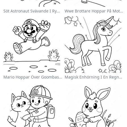
Söt Astronaut Svävande I Rymden Målarbild
Wwe Brottare Hoppar På Motståndare Målarbild
Mario Hoppar Över Goombas Målarbild
Magisk Enhörning I En Regnbåge Målarbild