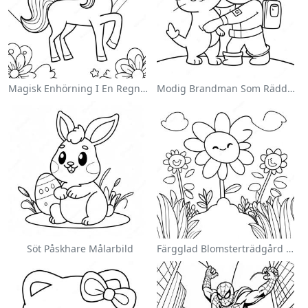
Magisk Enhörning I En Regnbåge Målarbild
Modig Brandman Som Räddar En Katt Målarbild
Söt Påskhare Målarbild
Färgglad Blomsterträdgård Målarbild