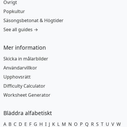
Övrigt
Popkultur
Säsongsbetonat & Högtider
See all guides →
Mer information
Skicka in målarbilder
Användarvillkor
Upphovsrätt
Difficulty Calculator
Worksheet Generator
Bläddra alfabetiskt
A
B
C
D
E
F
G
H
I
J
K
L
M
N
O
P
Q
R
S
T
U
V
W