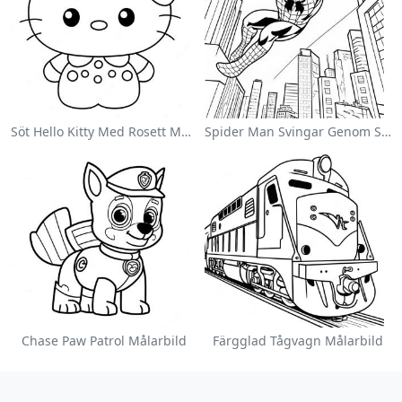
Söt Hello Kitty Med Rosett Målarbild
Spider Man Svingar Genom Staden Målarbild
Chase Paw Patrol Målarbild
Färgglad Tågvagn Målarbild