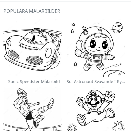
POPULÄRA MÅLARBILDER
Sonic Speedster Målarbild
Söt Astronaut Svävande I Rymden Målarbild