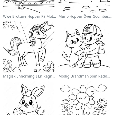
Wwe Brottare Hoppar På Motståndare Målarbild
Mario Hoppar Över Goombas Målarbild
Magisk Enhörning I En Regnbåge Målarbild
Modig Brandman Som Räddar En Katt Målarbild