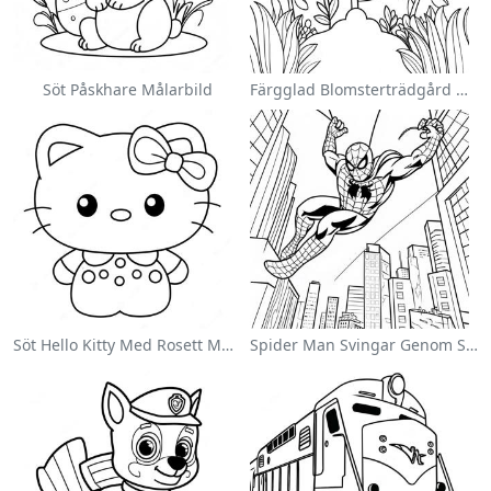
Söt Påskhare Målarbild
Färgglad Blomsterträdgård Målarbild
Söt Hello Kitty Med Rosett Målarbild
Spider Man Svingar Genom Staden Målarbild