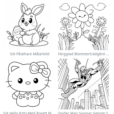
Söt Påskhare Målarbild
Färgglad Blomsterträdgård Målarbild
Söt Hello Kitty Med Rosett Målarbild
Spider Man Svingar Genom Staden Målarbild