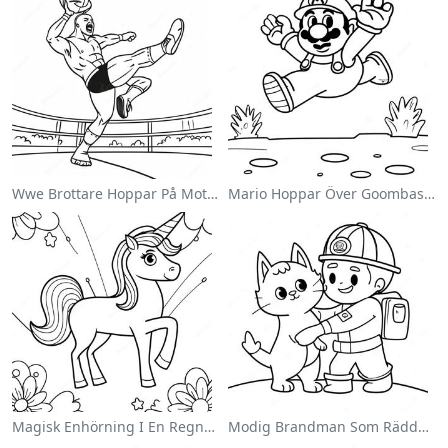
Wwe Brottare Hoppar På Motståndare Målarbild
Mario Hoppar Över Goombas Målarbild
Magisk Enhörning I En Regnbåge Målarbild
Modig Brandman Som Räddar En Katt Målarbild