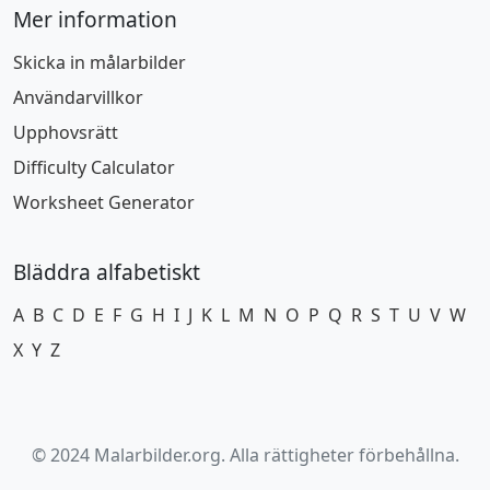
Mer information
Skicka in målarbilder
Användarvillkor
Upphovsrätt
Difficulty Calculator
Worksheet Generator
Bläddra alfabetiskt
A
B
C
D
E
F
G
H
I
J
K
L
M
N
O
P
Q
R
S
T
U
V
W
X
Y
Z
© 2024 Malarbilder.org. Alla rättigheter förbehållna.