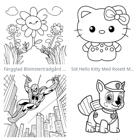
Färgglad Blomsterträdgård Målarbild
Söt Hello Kitty Med Rosett Målarbild