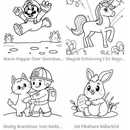
Mario Hoppar Över Goombas Målarbild
Magisk Enhörning I En Regnbåge Målarbild
Modig Brandman Som Räddar En Katt Målarbild
Söt Påskhare Målarbild