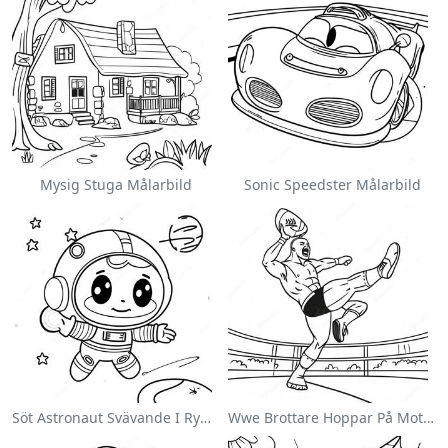
Mysig Stuga Målarbild
Sonic Speedster Målarbild
Söt Astronaut Svävande I Rymden Målarbild
Wwe Brottare Hoppar På Motståndare Målarbild