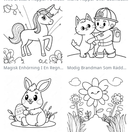
Magisk Enhörning I En Regnbåge Målarbild
Modig Brandman Som Räddar En Katt Målarbild