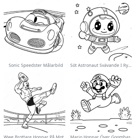
Sonic Speedster Målarbild
Söt Astronaut Svävande I Rymden Målarbild
Wwe Brottare Hoppar På Motståndare Målarbild
Mario Hoppar Över Goombas Målarbild