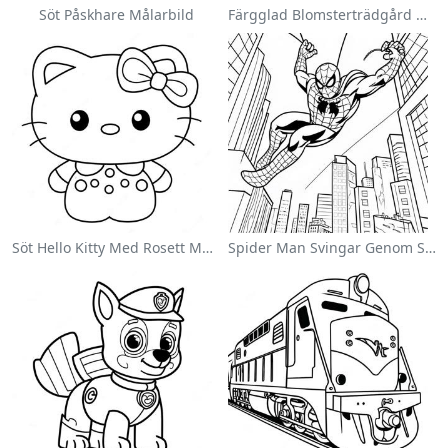
Söt Påskhare Målarbild
Färgglad Blomsterträdgård Målarbild
Söt Hello Kitty Med Rosett Målarbild
Spider Man Svingar Genom Staden Målarbild