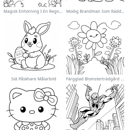
Magisk Enhörning I En Regnbåge Målarbild
Modig Brandman Som Räddar En Katt Målarbild
Söt Påskhare Målarbild
Färgglad Blomsterträdgård Målarbild