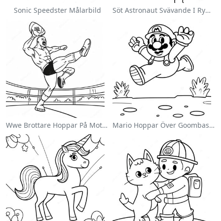
Sonic Speedster Målarbild
Söt Astronaut Svävande I Rymden Målarbild
Wwe Brottare Hoppar På Motståndare Målarbild
Mario Hoppar Över Goombas Målarbild