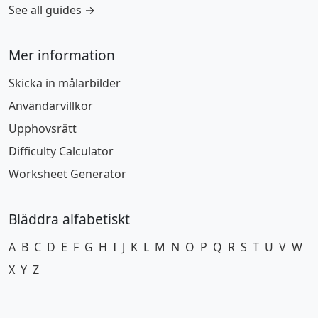
See all guides →
Mer information
Skicka in målarbilder
Användarvillkor
Upphovsrätt
Difficulty Calculator
Worksheet Generator
Bläddra alfabetiskt
A
B
C
D
E
F
G
H
I
J
K
L
M
N
O
P
Q
R
S
T
U
V
W
X
Y
Z