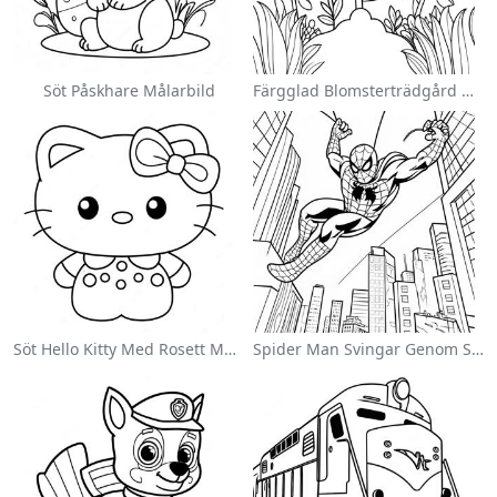
Söt Påskhare Målarbild
Färgglad Blomsterträdgård Målarbild
Söt Hello Kitty Med Rosett Målarbild
Spider Man Svingar Genom Staden Målarbild