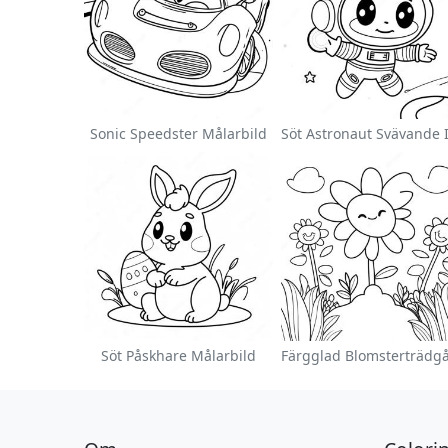
Sonic Speedster Målarbild
Söt Påskhare Målarbild