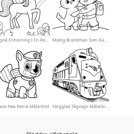
Magisk Enhörning I En Regnbåge Målarbild
Modig Brandman Som Räddar En Katt Målarbild
ase Paw Patrol Målarbild
Färgglad Tågvagn Målarbild