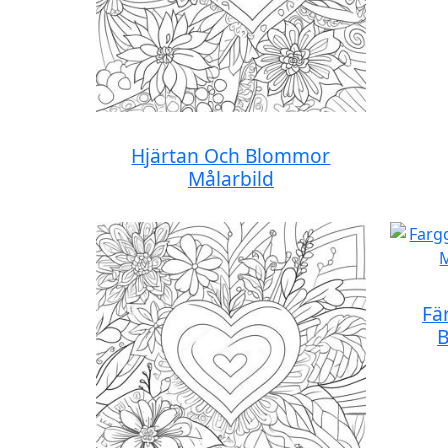
Hjärtan Och Blommor
Målarbild
Fä
B