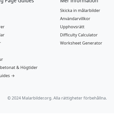
ng Page Guides
Mer information
Skicka in målarbilder
Användarvillkor
rer
Upphovsrätt
lar
Difficulty Calculator
r
Worksheet Generator
ur
betonat & Högtider
guides →
© 2024 Malarbilder.org. Alla rättigheter förbehållna.