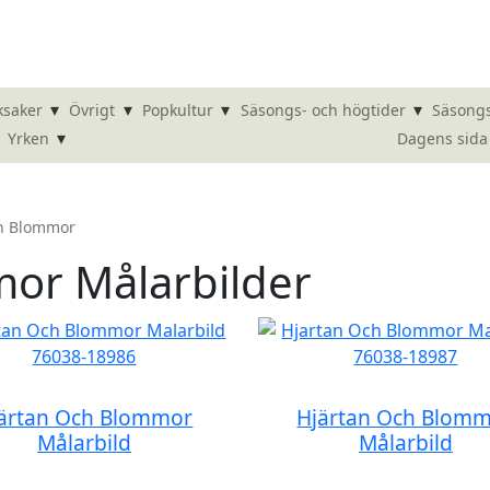
▾
▾
▾
▾
ksaker
Övrigt
Popkultur
Säsongs- och högtider
Säsongs
▾
Dagens sida
Yrken
h Blommor
or Målarbilder
ärtan Och Blommor
Hjärtan Och Blom
Målarbild
Målarbild