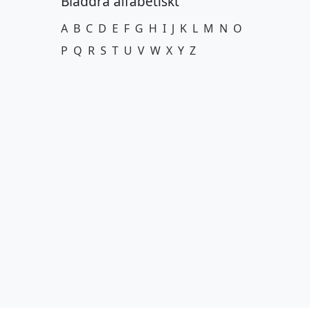
Bläddra alfabetiskt
A
B
C
D
E
F
G
H
I
J
K
L
M
N
O
P
Q
R
S
T
U
V
W
X
Y
Z