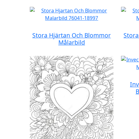
Stora Hjärtan Och Blommor
Stor
Målarbild
Inv
B