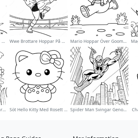
Söt Astronaut Svävande I Rymden Målarbild
Wwe Brottare Hoppar På Motståndare Målarbild
Mario Hoppar Över Goombas Målarbild
Färgglad Blomsterträdgård Målarbild
Söt Hello Kitty Med Rosett Målarbild
Spider Man Svingar Genom Staden Målarbild
Ch