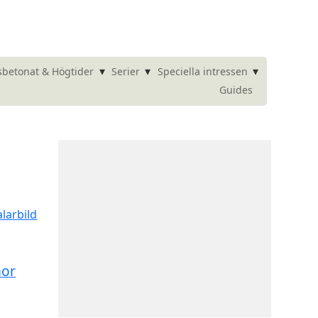
▾
▾
▾
betonat & Högtider
Serier
Speciella intressen
Guides
mor