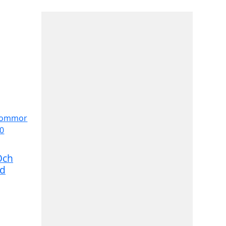
Och
ld