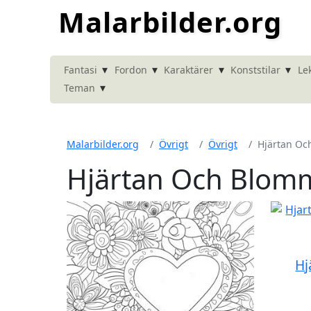
Malarbilder.org
▾
▾
▾
▾
Fantasi
Fordon
Karaktärer
Konststilar
Le
▾
Teman
Malarbilder.org
Övrigt
Övrigt
Hjärtan Oc
Hjärtan Och Blomm
Hj