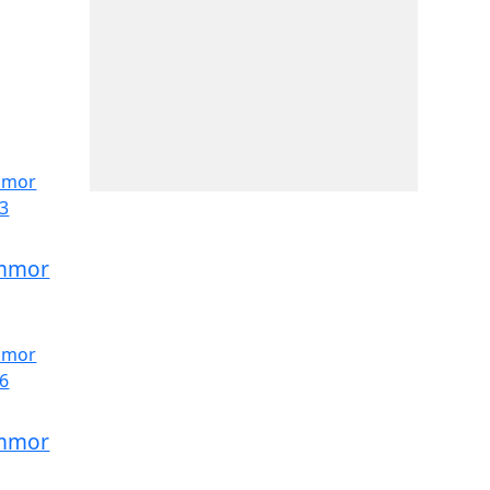
ommor
ommor