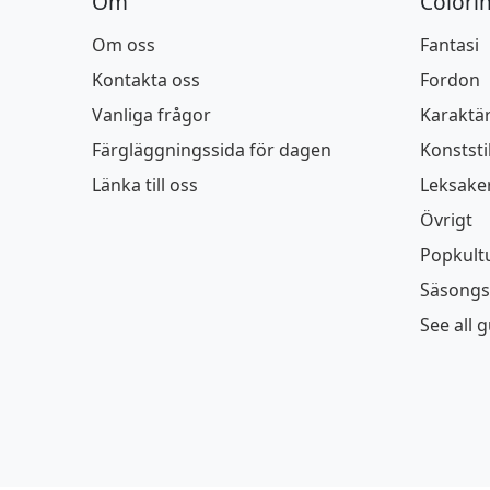
Om
Colori
Om oss
Fantasi
Kontakta oss
Fordon
Vanliga frågor
Karaktä
Färgläggningssida för dagen
Konststi
Länka till oss
Leksake
Övrigt
Popkult
Säsongs
See all 