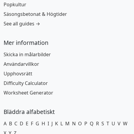
Popkultur
Säsongsbetonat & Högtider
See all guides →
Mer information
Skicka in målarbilder
Användarvillkor
Upphovsrätt
Difficulty Calculator
Worksheet Generator
Bläddra alfabetiskt
A
B
C
D
E
F
G
H
I
J
K
L
M
N
O
P
Q
R
S
T
U
V
W
X
Y
Z