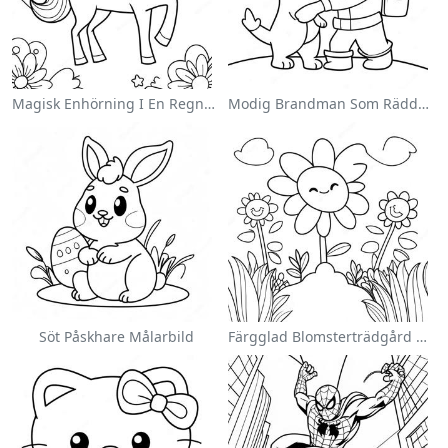
Magisk Enhörning I En Regnbåge Målarbild
Modig Brandman Som Räddar En Katt Målarbild
Söt Påskhare Målarbild
Färgglad Blomsterträdgård Målarbild