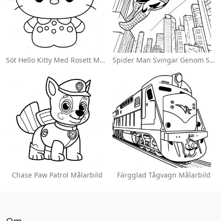
Söt Hello Kitty Med Rosett Målarbild
Spider Man Svingar Genom Staden Målarbild
Chase Paw Patrol Målarbild
Färgglad Tågvagn Målarbild