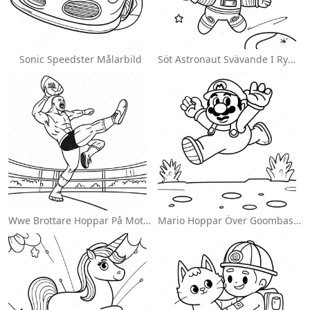
Sonic Speedster Målarbild
Söt Astronaut Svävande I Rymden Målarbild
Wwe Brottare Hoppar På Motståndare Målarbild
Mario Hoppar Över Goombas Målarbild