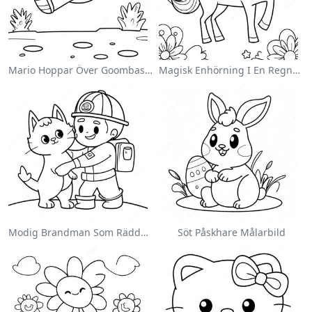
Mario Hoppar Över Goombas Målarbild
Magisk Enhörning I En Regnbåge Målarbild
Modig Brandman Som Räddar En Katt Målarbild
Söt Påskhare Målarbild