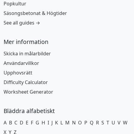
Popkultur
Säsongsbetonat & Högtider
See all guides →
Mer information
Skicka in målarbilder
Användarvillkor
Upphovsrätt
Difficulty Calculator
Worksheet Generator
Bläddra alfabetiskt
A
B
C
D
E
F
G
H
I
J
K
L
M
N
O
P
Q
R
S
T
U
V
W
X
Y
Z