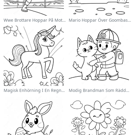
Wwe Brottare Hoppar På Motståndare Målarbild
Mario Hoppar Över Goombas Målarbild
Magisk Enhörning I En Regnbåge Målarbild
Modig Brandman Som Räddar En Katt Målarbild