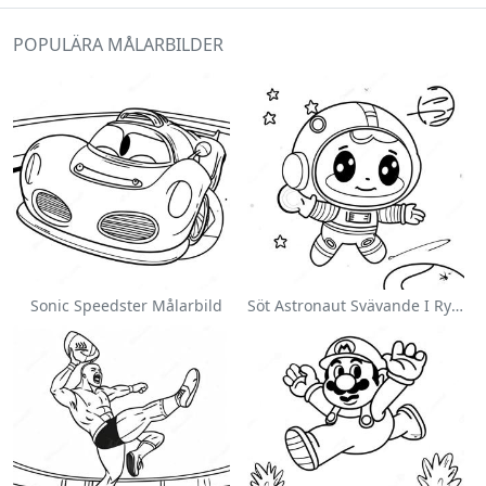
POPULÄRA MÅLARBILDER
Sonic Speedster Målarbild
Söt Astronaut Svävande I Rymden Målarbild