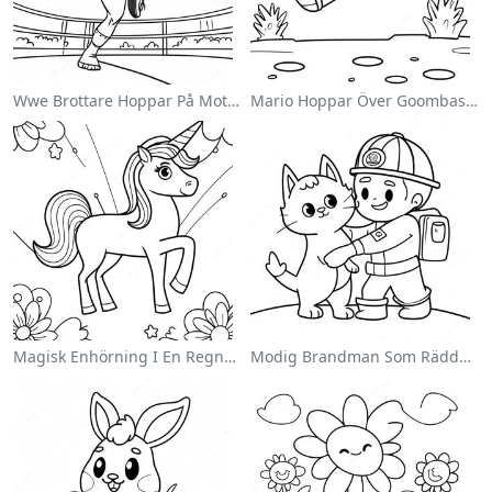
Wwe Brottare Hoppar På Motståndare Målarbild
Mario Hoppar Över Goombas Målarbild
Magisk Enhörning I En Regnbåge Målarbild
Modig Brandman Som Räddar En Katt Målarbild