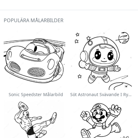
POPULÄRA MÅLARBILDER
Sonic Speedster Målarbild
Söt Astronaut Svävande I Rymden Målarbild