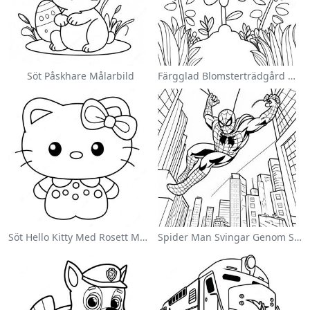
Söt Påskhare Målarbild
Färgglad Blomsterträdgård Målarbild
Söt Hello Kitty Med Rosett Målarbild
Spider Man Svingar Genom Staden Målarbild