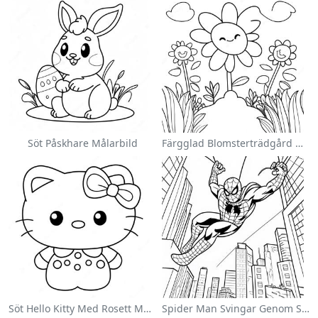
Söt Påskhare Målarbild
Färgglad Blomsterträdgård Målarbild
Söt Hello Kitty Med Rosett Målarbild
Spider Man Svingar Genom Staden Målarbild