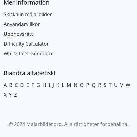
Mer information
Skicka in målarbilder
Användarvillkor
Upphovsrätt
Difficulty Calculator
Worksheet Generator
Bläddra alfabetiskt
A
B
C
D
E
F
G
H
I
J
K
L
M
N
O
P
Q
R
S
T
U
V
W
X
Y
Z
© 2024 Malarbilder.org. Alla rättigheter förbehållna.