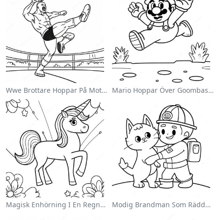
Wwe Brottare Hoppar På Motståndare Målarbild
Mario Hoppar Över Goombas Målarbild
Magisk Enhörning I En Regnbåge Målarbild
Modig Brandman Som Räddar En Katt Målarbild