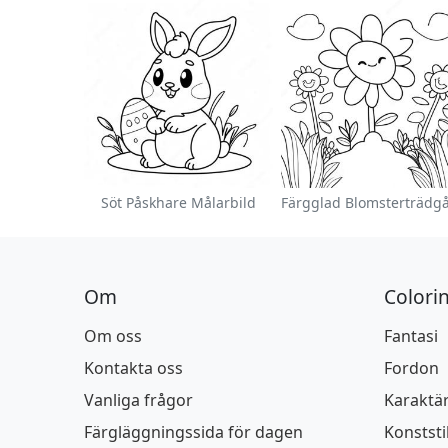
Söt Påskhare Målarbild
Om
Colori
Om oss
Fantasi
Kontakta oss
Fordon
Vanliga frågor
Karaktä
Färgläggningssida för dagen
Konststi