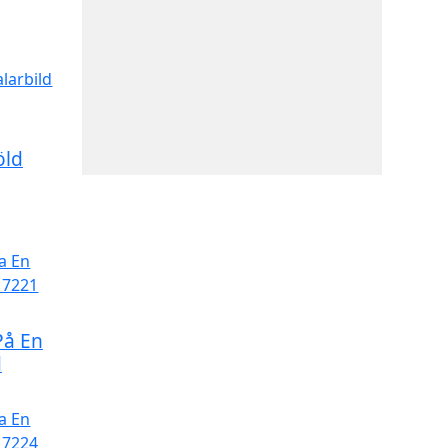
öld
På En
d