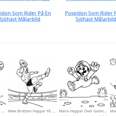
idon Som Rider På En
Poseidon Som Rider 
Sjöhäst Målarbild
Sjöhäst Målarbil
Söt Astronaut Svävande I Rymden Målarbild
Wwe Brottare Hoppar På Motståndare Målarbild
Mario Hoppar Över Goombas Målarbild