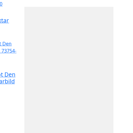
xtar
ot Den
arbild