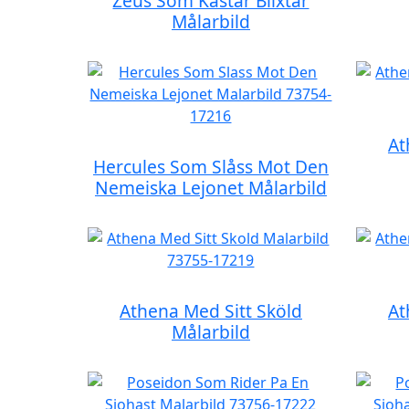
Zeus Som Kastar Blixtar
Målarbild
At
Hercules Som Slåss Mot Den
Nemeiska Lejonet Målarbild
Athena Med Sitt Sköld
At
Målarbild