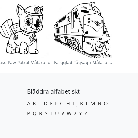
ase Paw Patrol Målarbild
Färgglad Tågvagn Målarbild
Bläddra alfabetiskt
A
B
C
D
E
F
G
H
I
J
K
L
M
N
O
P
Q
R
S
T
U
V
W
X
Y
Z