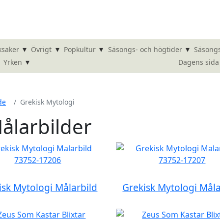
▾
▾
▾
▾
ksaker
Övrigt
Popkultur
Säsongs- och högtider
Säsongs
▾
Dagens sida
Yrken
de
Grekisk Mytologi
ålarbilder
isk Mytologi Målarbild
Grekisk Mytologi Måla