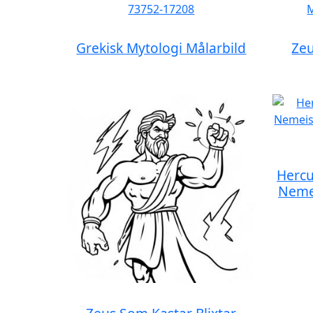
Grekisk Mytologi Målarbild
Zeu
Hercu
Nemei