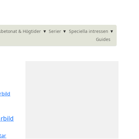
▾
▾
▾
betonat & Högtider
Serier
Speciella intressen
Guides
rbild