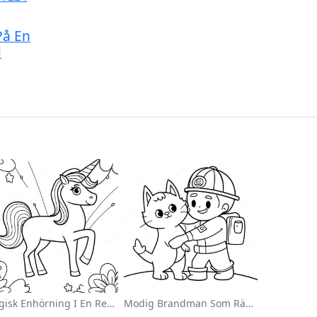
På En
d
Magisk Enhörning I En Regnbåge Målarbild
Modig Brandman Som Räddar En Katt Målarbild