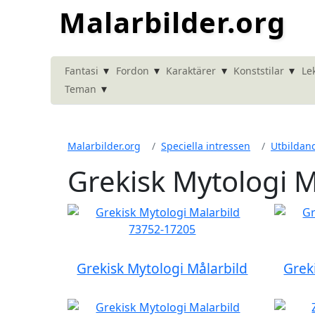
Malarbilder.org
▾
▾
▾
▾
Fantasi
Fordon
Karaktärer
Konststilar
Le
▾
Teman
Malarbilder.org
Speciella intressen
Utbildan
Grekisk Mytologi M
Grekisk Mytologi Målarbild
Grek