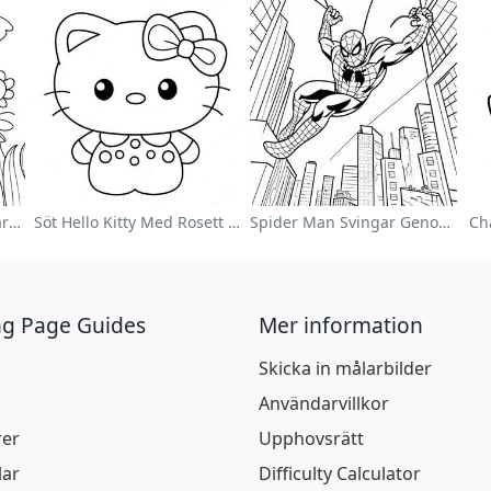
Färgglad Blomsterträdgård Målarbild
Söt Hello Kitty Med Rosett Målarbild
Spider Man Svingar Genom Staden Målarbild
Ch
ng Page Guides
Mer information
Skicka in målarbilder
Användarvillkor
rer
Upphovsrätt
lar
Difficulty Calculator