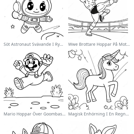
Söt Astronaut Svävande I Rymden Målarbild
Wwe Brottare Hoppar På Motståndare Målarbild
Mario Hoppar Över Goombas Målarbild
Magisk Enhörning I En Regnbåge Målarbild