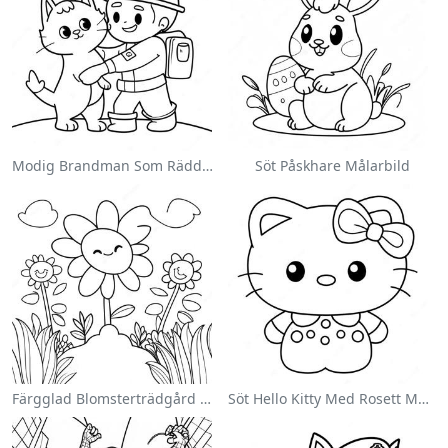
Modig Brandman Som Räddar En Katt Målarbild
Söt Påskhare Målarbild
Färgglad Blomsterträdgård Målarbild
Söt Hello Kitty Med Rosett Målarbild