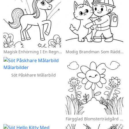
Magisk Enhörning I En Regnbåge Målarbild
Modig Brandman Som Räddar En Katt Målarbild
Söt Påskhare Målarbild
Färgglad Blomsterträdgård Målarbild