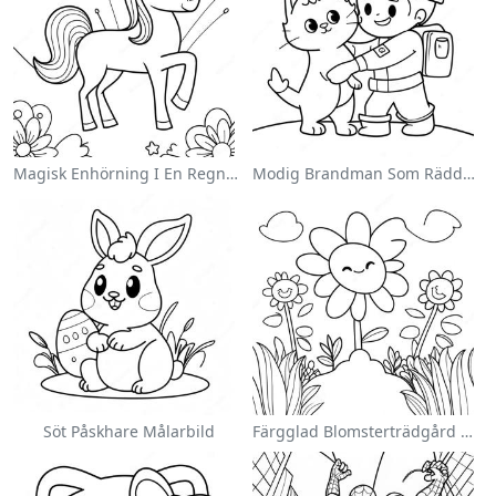
Magisk Enhörning I En Regnbåge Målarbild
Modig Brandman Som Räddar En Katt Målarbild
Söt Påskhare Målarbild
Färgglad Blomsterträdgård Målarbild