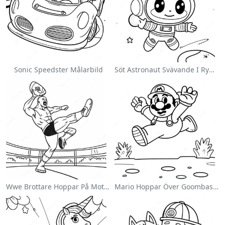
Sonic Speedster Målarbild
Söt Astronaut Svävande I Rymden Målarbild
Wwe Brottare Hoppar På Motståndare Målarbild
Mario Hoppar Över Goombas Målarbild