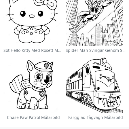
Söt Hello Kitty Med Rosett Målarbild
Spider Man Svingar Genom Staden Målarbild
Chase Paw Patrol Målarbild
Färgglad Tågvagn Målarbild