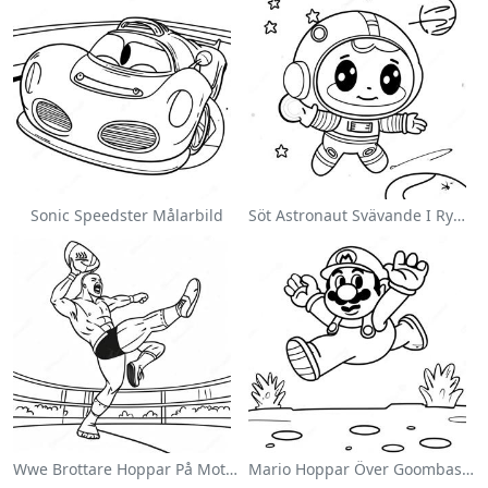
Sonic Speedster Målarbild
Söt Astronaut Svävande I Rymden Målarbild
Wwe Brottare Hoppar På Motståndare Målarbild
Mario Hoppar Över Goombas Målarbild