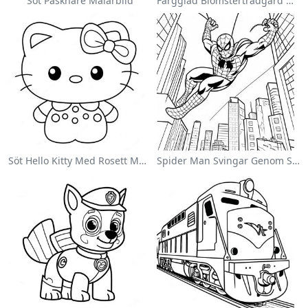
Söt Påskhare Målarbild
Färgglad Blomsterträdgård Målarbild
Söt Hello Kitty Med Rosett Målarbild
Spider Man Svingar Genom Staden Målarbild