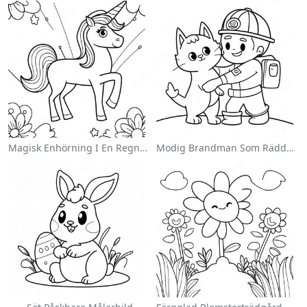
Magisk Enhörning I En Regnbåge Målarbild
Modig Brandman Som Räddar En Katt Målarbild