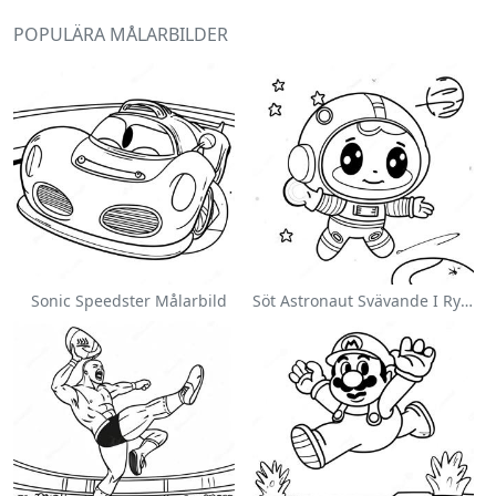
POPULÄRA MÅLARBILDER
Sonic Speedster Målarbild
Söt Astronaut Svävande I Rymden Målarbild