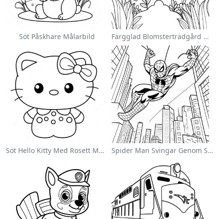
Söt Påskhare Målarbild
Färgglad Blomsterträdgård Målarbild
Söt Hello Kitty Med Rosett Målarbild
Spider Man Svingar Genom Staden Målarbild