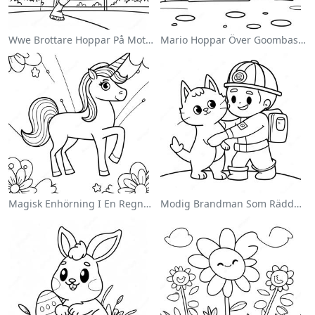
Wwe Brottare Hoppar På Motståndare Målarbild
Mario Hoppar Över Goombas Målarbild
Magisk Enhörning I En Regnbåge Målarbild
Modig Brandman Som Räddar En Katt Målarbild