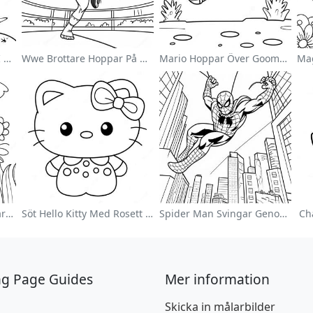
Söt Astronaut Svävande I Rymden Målarbild
Wwe Brottare Hoppar På Motståndare Målarbild
Mario Hoppar Över Goombas Målarbild
Färgglad Blomsterträdgård Målarbild
Söt Hello Kitty Med Rosett Målarbild
Spider Man Svingar Genom Staden Målarbild
Ch
ng Page Guides
Mer information
Skicka in målarbilder