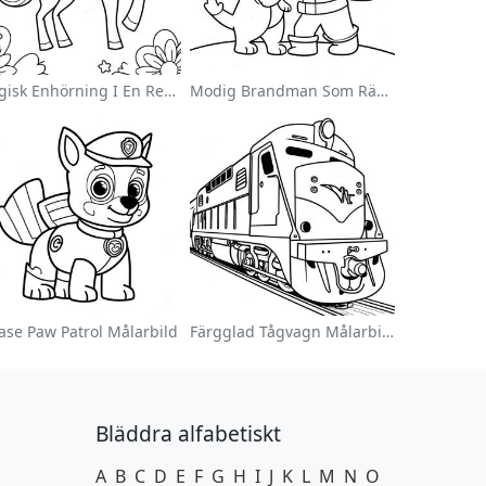
Magisk Enhörning I En Regnbåge Målarbild
Modig Brandman Som Räddar En Katt Målarbild
ase Paw Patrol Målarbild
Färgglad Tågvagn Målarbild
Bläddra alfabetiskt
A
B
C
D
E
F
G
H
I
J
K
L
M
N
O