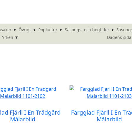
▾
▾
▾
▾
ksaker
Övrigt
Popkultur
Säsongs- och högtider
Säsongs
▾
Dagens sida
Yrken
lad Fjäril I En Trädgård
Färgglad Fjäril I En Tr
Målarbild
Målarbild