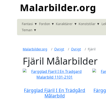
Malarbilder.org
▾
▾
▾
▾
Fantasi
Fordon
Karaktärer
Konststilar
Le
▾
Teman
Malarbilder.org
Övrigt
Övrigt
Fjäril
Fjäril Målarbilder
Färgglad Fjäril I En Trädgård
Färgg
Målarbild