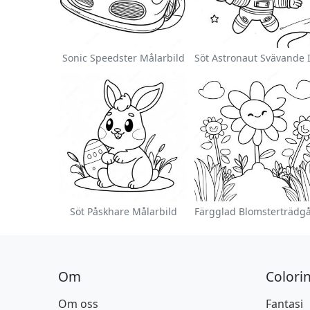
Sonic Speedster Målarbild
Söt Påskhare Målarbild
Om
Colori
Om oss
Fantasi