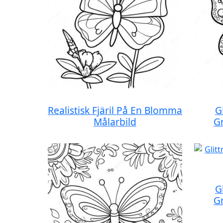
Realistisk Fjäril På En Blomma
G
Målarbild
G
G
G