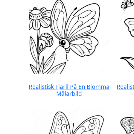
Realistisk Fjäril På En Blomma
Realis
Målarbild