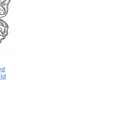
ed
ld