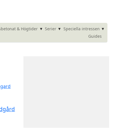
▾
▾
▾
betonat & Högtider
Serier
Speciella intressen
Guides
ädgård