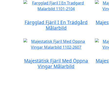
Färgglad Fjäril I En Trädgård
Majes
Målarbild
Majestätisk Fjäril Med Öppna
Majes
Vingar Målarbild