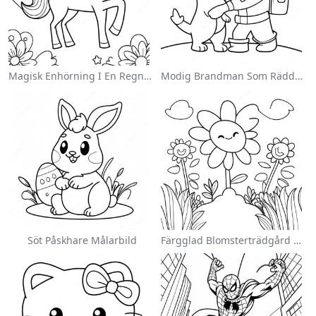
Magisk Enhörning I En Regnbåge Målarbild
Modig Brandman Som Räddar En Katt Målarbild
Söt Påskhare Målarbild
Färgglad Blomsterträdgård Målarbild