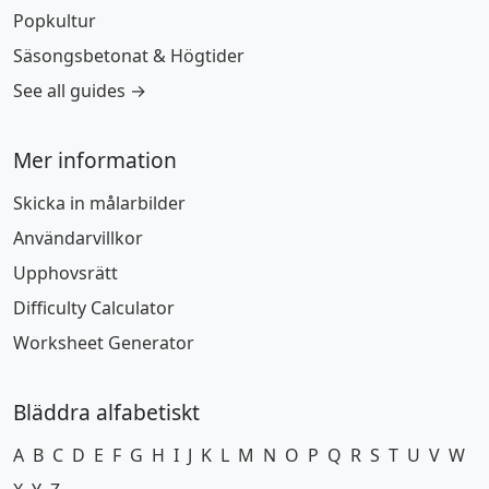
Popkultur
Säsongsbetonat & Högtider
See all guides →
Mer information
Skicka in målarbilder
Användarvillkor
Upphovsrätt
Difficulty Calculator
Worksheet Generator
Bläddra alfabetiskt
A
B
C
D
E
F
G
H
I
J
K
L
M
N
O
P
Q
R
S
T
U
V
W