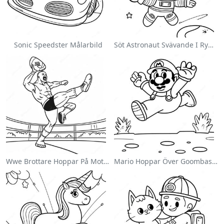
Sonic Speedster Målarbild
Söt Astronaut Svävande I Rymden Målarbild
Wwe Brottare Hoppar På Motståndare Målarbild
Mario Hoppar Över Goombas Målarbild