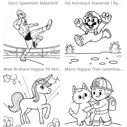
Sonic Speedster Målarbild
Söt Astronaut Svävande I Rymden Målarbild
Wwe Brottare Hoppar På Motståndare Målarbild
Mario Hoppar Över Goombas Målarbild