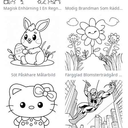
Magisk Enhörning I En Regnbåge Målarbild
Modig Brandman Som Räddar En Katt Målarbild
Söt Påskhare Målarbild
Färgglad Blomsterträdgård Målarbild