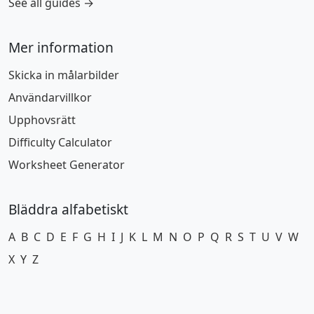
See all guides →
Mer information
Skicka in målarbilder
Användarvillkor
Upphovsrätt
Difficulty Calculator
Worksheet Generator
Bläddra alfabetiskt
A
B
C
D
E
F
G
H
I
J
K
L
M
N
O
P
Q
R
S
T
U
V
W
X
Y
Z