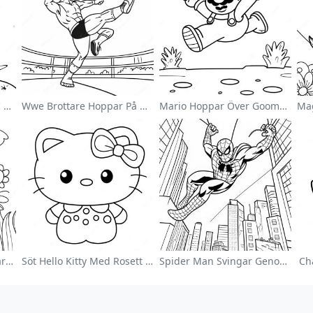
Söt Astronaut Svävande I Rymden Målarbild
Wwe Brottare Hoppar På Motståndare Målarbild
Mario Hoppar Över Goombas Målarbild
Färgglad Blomsterträdgård Målarbild
Söt Hello Kitty Med Rosett Målarbild
Spider Man Svingar Genom Staden Målarbild
Ch