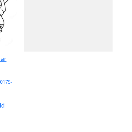
rar
ld