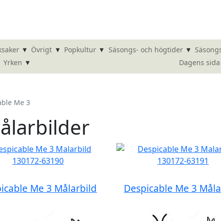
▾
▾
▾
▾
ksaker
Övrigt
Popkultur
Säsongs- och högtider
Säsongs
▾
Dagens sida
Yrken
able Me 3
ålarbilder
icable Me 3 Målarbild
Despicable Me 3 Måla