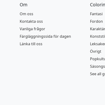
Om
Colori
Om oss
Fantasi
Kontakta oss
Fordon
Vanliga frågor
Karaktä
Färgläggningssida för dagen
Konststi
Länka till oss
Leksake
Övrigt
Popkult
Säsongs
See all 