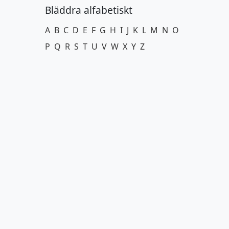
Bläddra alfabetiskt
A
B
C
D
E
F
G
H
I
J
K
L
M
N
O
P
Q
R
S
T
U
V
W
X
Y
Z