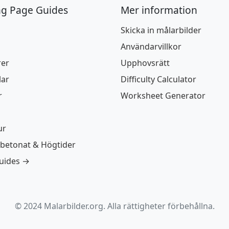
ng Page Guides
Mer information
Skicka in målarbilder
Användarvillkor
rer
Upphovsrätt
lar
Difficulty Calculator
r
Worksheet Generator
ur
betonat & Högtider
guides →
© 2024 Malarbilder.org. Alla rättigheter förbehållna.