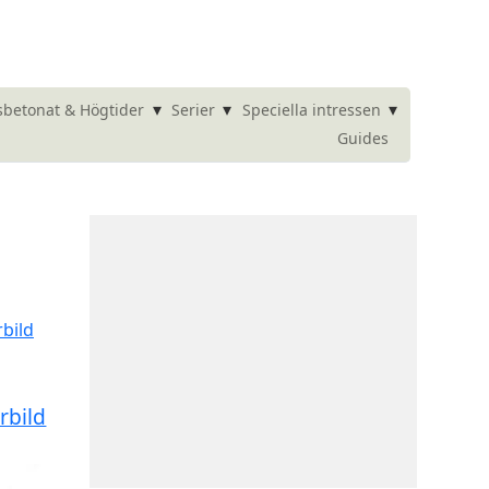
▾
▾
▾
betonat & Högtider
Serier
Speciella intressen
Guides
rbild