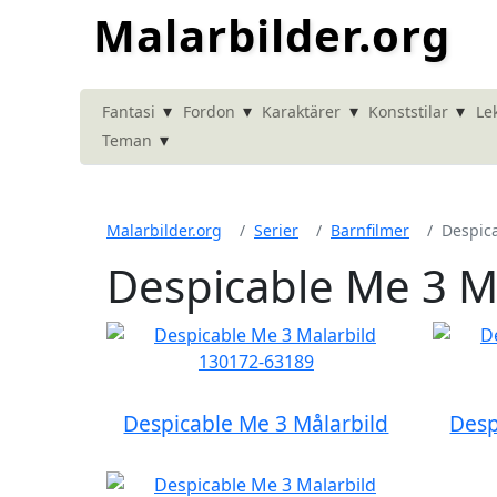
Malarbilder.org
▾
▾
▾
▾
Fantasi
Fordon
Karaktärer
Konststilar
Le
▾
Teman
Malarbilder.org
Serier
Barnfilmer
Despic
Despicable Me 3 M
Despicable Me 3 Målarbild
Desp