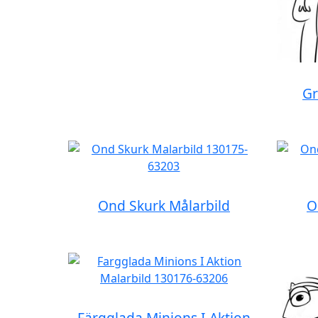
Gr
Ond Skurk Målarbild
O
Färgglada Minions I Aktion