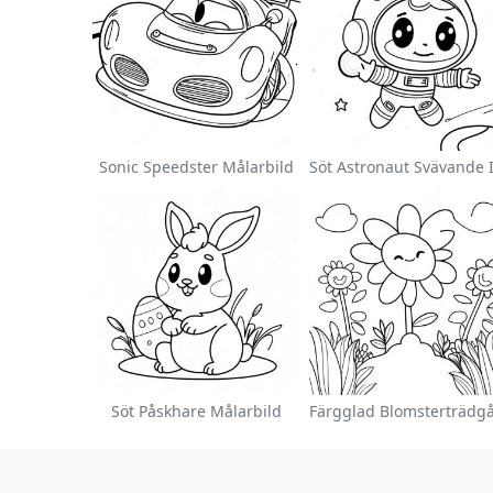
Sonic Speedster Målarbild
Söt Påskhare Målarbild