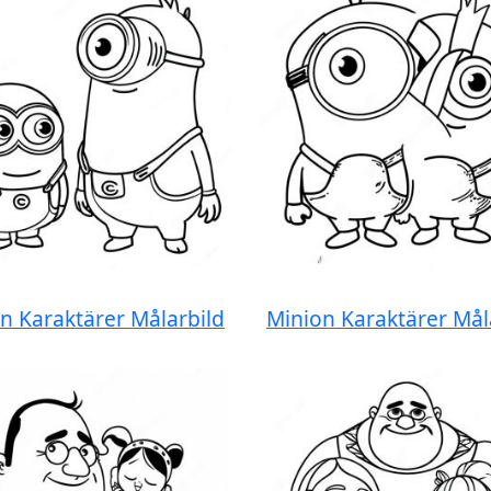
n Karaktärer Målarbild
Minion Karaktärer Mål