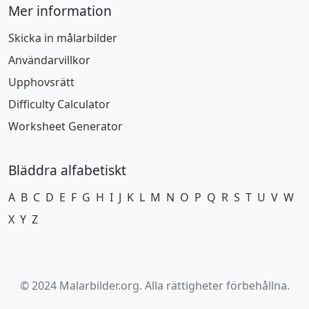
Mer information
Skicka in målarbilder
Användarvillkor
Upphovsrätt
Difficulty Calculator
Worksheet Generator
Bläddra alfabetiskt
A
B
C
D
E
F
G
H
I
J
K
L
M
N
O
P
Q
R
S
T
U
V
W
X
Y
Z
© 2024 Malarbilder.org. Alla rättigheter förbehållna.