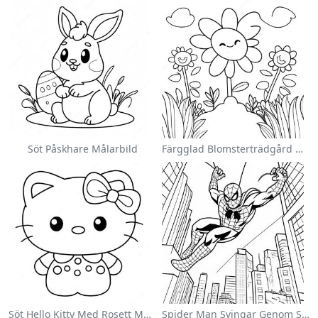
Söt Påskhare Målarbild
Färgglad Blomsterträdgård Målarbild
Söt Hello Kitty Med Rosett Målarbild
Spider Man Svingar Genom Staden Målarbild