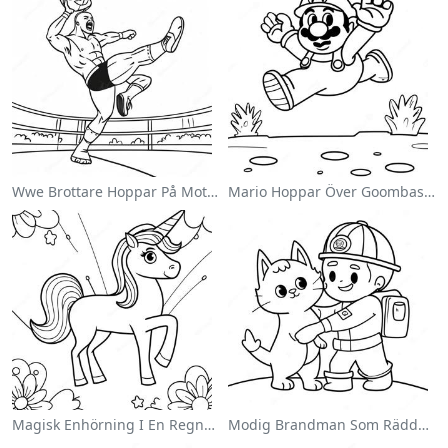
Wwe Brottare Hoppar På Motståndare Målarbild
Mario Hoppar Över Goombas Målarbild
Magisk Enhörning I En Regnbåge Målarbild
Modig Brandman Som Räddar En Katt Målarbild