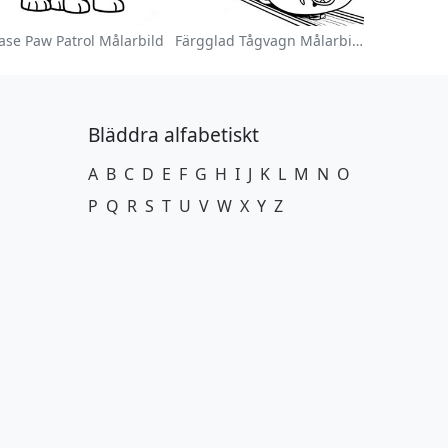
ase Paw Patrol Målarbild
Färgglad Tågvagn Målarbild
Bläddra alfabetiskt
A
B
C
D
E
F
G
H
I
J
K
L
M
N
O
P
Q
R
S
T
U
V
W
X
Y
Z