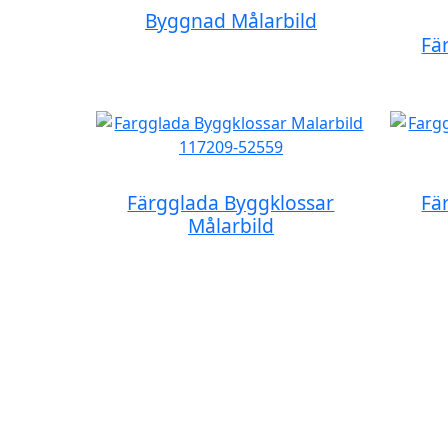
Byggnad Målarbild
Fä
Färgglada Byggklossar
Fä
Målarbild