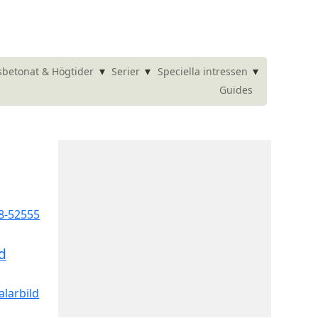
▾
▾
▾
betonat & Högtider
Serier
Speciella intressen
Guides
d