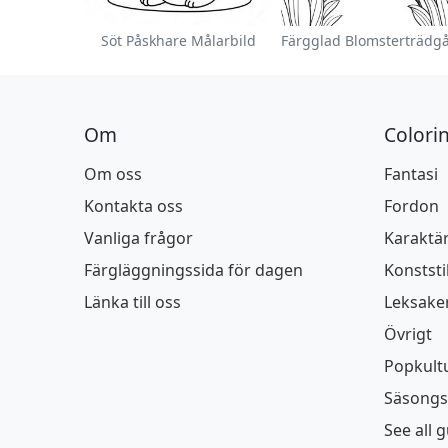
Söt Påskhare Målarbild
Om
Colori
Om oss
Fantasi
Kontakta oss
Fordon
Vanliga frågor
Karaktä
Färgläggningssida för dagen
Konststi
Länka till oss
Leksake
Övrigt
Popkult
Säsongs
See all 