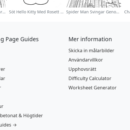
Färgglad Blomsterträdgård Målarbild
Söt Hello Kitty Med Rosett Målarbild
Spider Man Svingar Genom Staden Målarbild
Ch
ng Page Guides
Mer information
Skicka in målarbilder
Användarvillkor
rer
Upphovsrätt
lar
Difficulty Calculator
r
Worksheet Generator
ur
betonat & Högtider
guides →