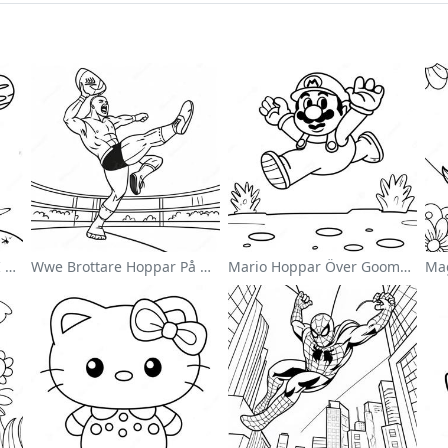
Söt Astronaut Svävande I Rymden Målarbild
Wwe Brottare Hoppar På Motståndare Målarbild
Mario Hoppar Över Goombas Målarbild