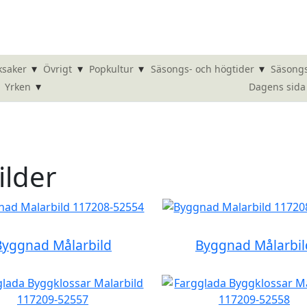
▾
▾
▾
▾
ksaker
Övrigt
Popkultur
Säsongs- och högtider
Säsongs
▾
Dagens sida
Yrken
ilder
Byggnad Målarbild
Byggnad Målarbil