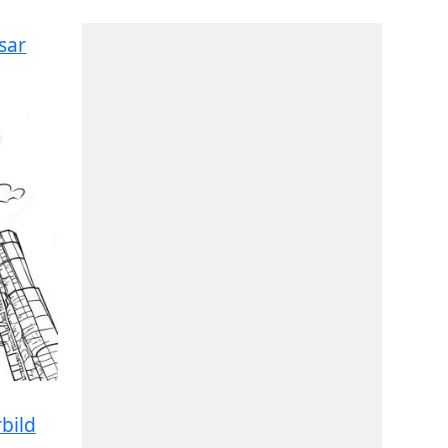
sar
bild