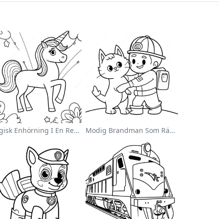
Magisk Enhörning I En Regnbåge Målarbild
Modig Brandman Som Räddar En Katt Målarbild