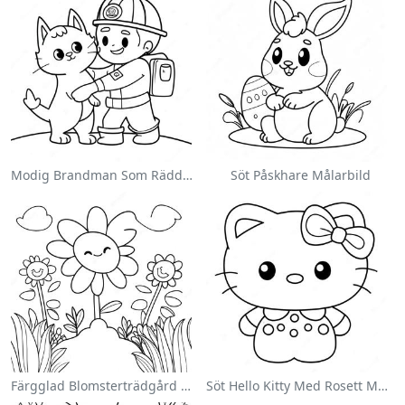
Modig Brandman Som Räddar En Katt Målarbild
Söt Påskhare Målarbild
Färgglad Blomsterträdgård Målarbild
Söt Hello Kitty Med Rosett Målarbild