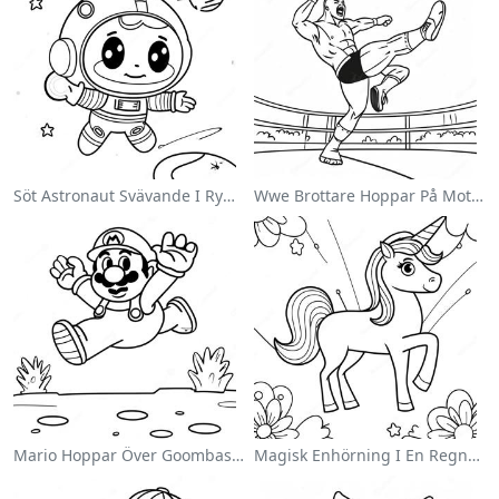
Söt Astronaut Svävande I Rymden Målarbild
Wwe Brottare Hoppar På Motståndare Målarbild
Mario Hoppar Över Goombas Målarbild
Magisk Enhörning I En Regnbåge Målarbild