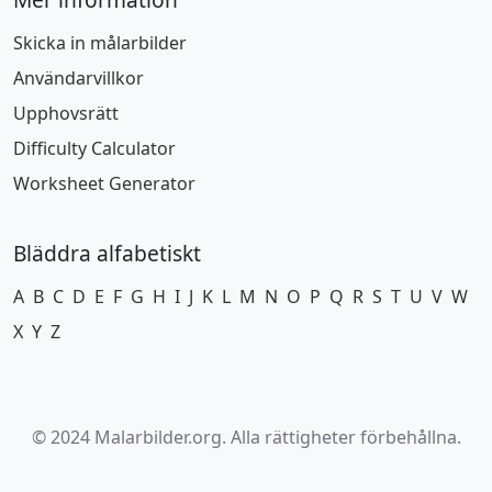
Skicka in målarbilder
Användarvillkor
Upphovsrätt
Difficulty Calculator
Worksheet Generator
Bläddra alfabetiskt
A
B
C
D
E
F
G
H
I
J
K
L
M
N
O
P
Q
R
S
T
U
V
W
X
Y
Z
© 2024 Malarbilder.org. Alla rättigheter förbehållna.