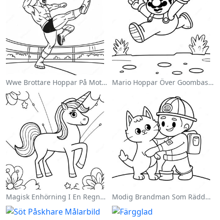
Wwe Brottare Hoppar På Motståndare Målarbild
Mario Hoppar Över Goombas Målarbild
Magisk Enhörning I En Regnbåge Målarbild
Modig Brandman Som Räddar En Katt Målarbild