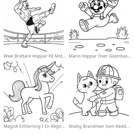
Wwe Brottare Hoppar På Motståndare Målarbild
Mario Hoppar Över Goombas Målarbild
Magisk Enhörning I En Regnbåge Målarbild
Modig Brandman Som Räddar En Katt Målarbild