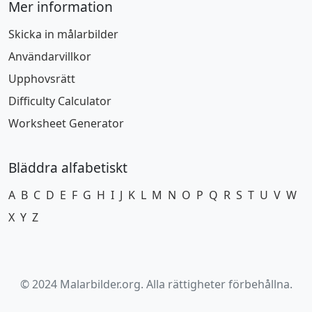
Mer information
Skicka in målarbilder
Användarvillkor
Upphovsrätt
Difficulty Calculator
Worksheet Generator
Bläddra alfabetiskt
A
B
C
D
E
F
G
H
I
J
K
L
M
N
O
P
Q
R
S
T
U
V
W
X
Y
Z
© 2024 Malarbilder.org. Alla rättigheter förbehållna.