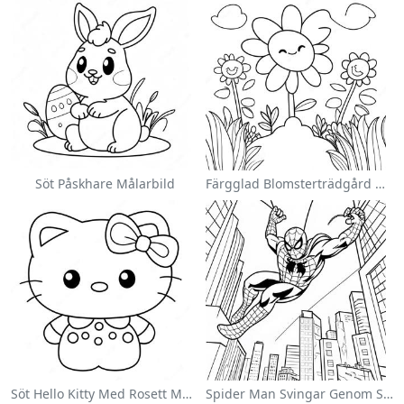
Söt Påskhare Målarbild
Färgglad Blomsterträdgård Målarbild
Söt Hello Kitty Med Rosett Målarbild
Spider Man Svingar Genom Staden Målarbild