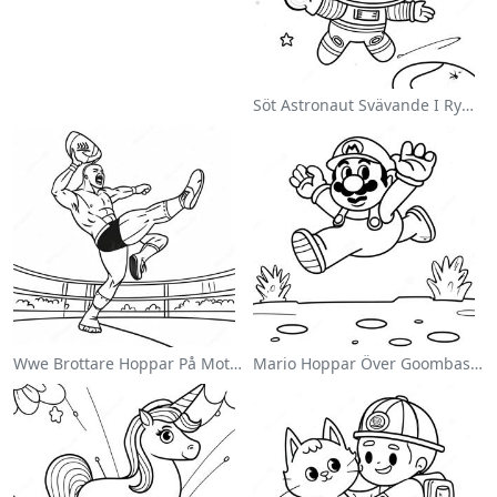
Söt Astronaut Svävande I Rymden Målarbild
Wwe Brottare Hoppar På Motståndare Målarbild
Mario Hoppar Över Goombas Målarbild