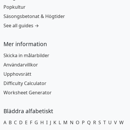
Popkultur
Säsongsbetonat & Högtider
See all guides →
Mer information
Skicka in målarbilder
Användarvillkor
Upphovsrätt
Difficulty Calculator
Worksheet Generator
Bläddra alfabetiskt
A
B
C
D
E
F
G
H
I
J
K
L
M
N
O
P
Q
R
S
T
U
V
W