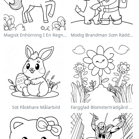
Magisk Enhörning I En Regnbåge Målarbild
Modig Brandman Som Räddar En Katt Målarbild
Söt Påskhare Målarbild
Färgglad Blomsterträdgård Målarbild