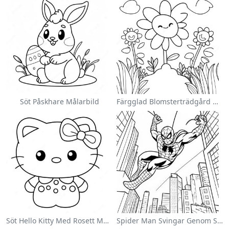
Söt Påskhare Målarbild
Färgglad Blomsterträdgård Målarbild
Söt Hello Kitty Med Rosett Målarbild
Spider Man Svingar Genom Staden Målarbild