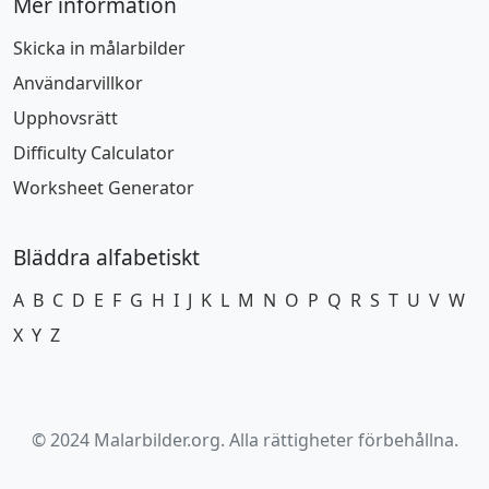
Mer information
Skicka in målarbilder
Användarvillkor
Upphovsrätt
Difficulty Calculator
Worksheet Generator
Bläddra alfabetiskt
A
B
C
D
E
F
G
H
I
J
K
L
M
N
O
P
Q
R
S
T
U
V
W
X
Y
Z
© 2024 Malarbilder.org. Alla rättigheter förbehållna.