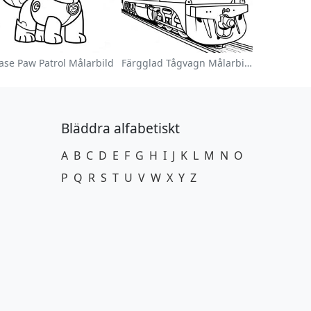
ase Paw Patrol Målarbild
Färgglad Tågvagn Målarbild
Bläddra alfabetiskt
A
B
C
D
E
F
G
H
I
J
K
L
M
N
O
P
Q
R
S
T
U
V
W
X
Y
Z