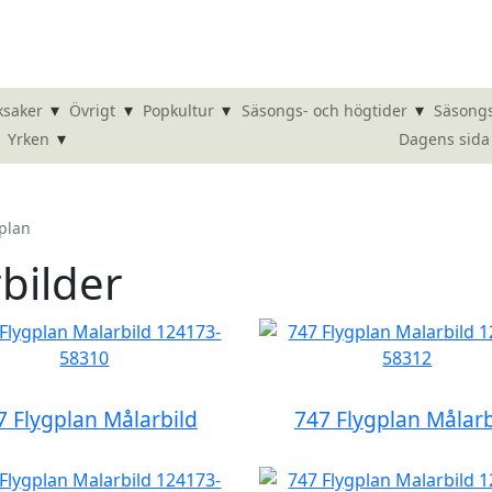
▾
▾
▾
▾
ksaker
Övrigt
Popkultur
Säsongs- och högtider
Säsongs
▾
Dagens sida
Yrken
plan
bilder
7 Flygplan Målarbild
747 Flygplan Målarb