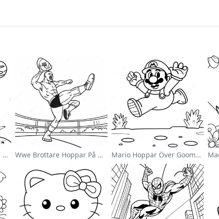
Söt Astronaut Svävande I Rymden Målarbild
Wwe Brottare Hoppar På Motståndare Målarbild
Mario Hoppar Över Goombas Målarbild