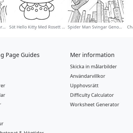
Färgglad Blomsterträdgård Målarbild
Söt Hello Kitty Med Rosett Målarbild
Spider Man Svingar Genom Staden Målarbild
Ch
ng Page Guides
Mer information
Skicka in målarbilder
Användarvillkor
rer
Upphovsrätt
lar
Difficulty Calculator
r
Worksheet Generator
ur