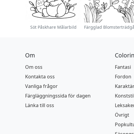
Söt Påskhare Målarbild
Om
Colori
Om oss
Fantasi
Kontakta oss
Fordon
Vanliga frågor
Karaktä
Färgläggningssida för dagen
Konststi
Länka till oss
Leksake
Övrigt
Popkult