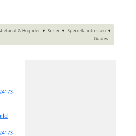
▾
▾
▾
betonat & Högtider
Serier
Speciella intressen
Guides
ild