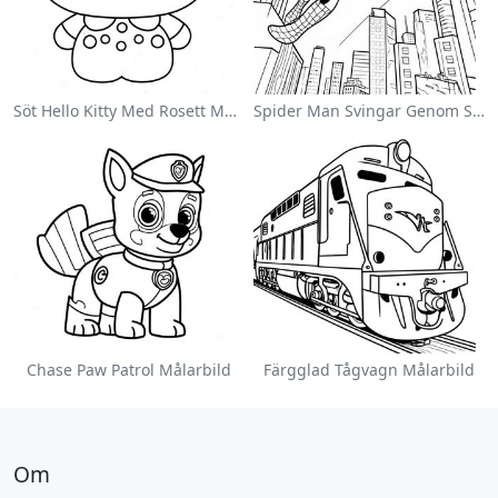
Söt Hello Kitty Med Rosett Målarbild
Spider Man Svingar Genom Staden Målarbild
Chase Paw Patrol Målarbild
Färgglad Tågvagn Målarbild
Om