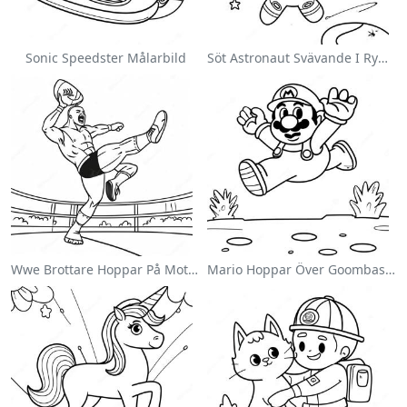
Sonic Speedster Målarbild
Söt Astronaut Svävande I Rymden Målarbild
Wwe Brottare Hoppar På Motståndare Målarbild
Mario Hoppar Över Goombas Målarbild