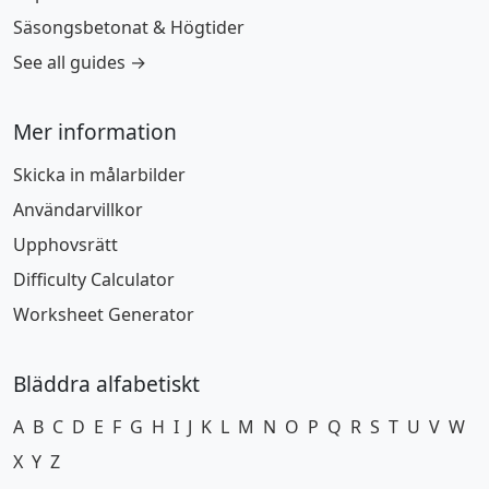
Säsongsbetonat & Högtider
See all guides →
Mer information
Skicka in målarbilder
Användarvillkor
Upphovsrätt
Difficulty Calculator
Worksheet Generator
Bläddra alfabetiskt
A
B
C
D
E
F
G
H
I
J
K
L
M
N
O
P
Q
R
S
T
U
V
W
X
Y
Z