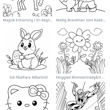
Magisk Enhörning I En Regnbåge Målarbild
Modig Brandman Som Räddar En Katt Målarbild
Söt Påskhare Målarbild
Färgglad Blomsterträdgård Målarbild