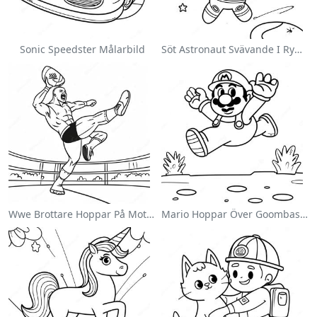
Sonic Speedster Målarbild
Söt Astronaut Svävande I Rymden Målarbild
Wwe Brottare Hoppar På Motståndare Målarbild
Mario Hoppar Över Goombas Målarbild