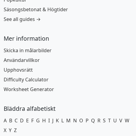
Säsongsbetonat & Högtider
See all guides →
Mer information
Skicka in målarbilder
Användarvillkor
Upphovsrätt
Difficulty Calculator
Worksheet Generator
Bläddra alfabetiskt
A
B
C
D
E
F
G
H
I
J
K
L
M
N
O
P
Q
R
S
T
U
V
W
X
Y
Z