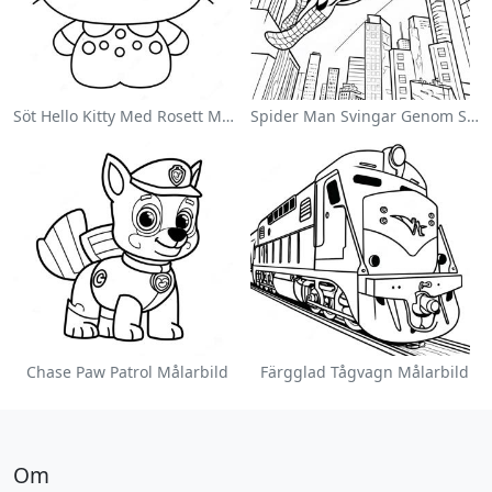
Söt Hello Kitty Med Rosett Målarbild
Spider Man Svingar Genom Staden Målarbild
Chase Paw Patrol Målarbild
Färgglad Tågvagn Målarbild
Om