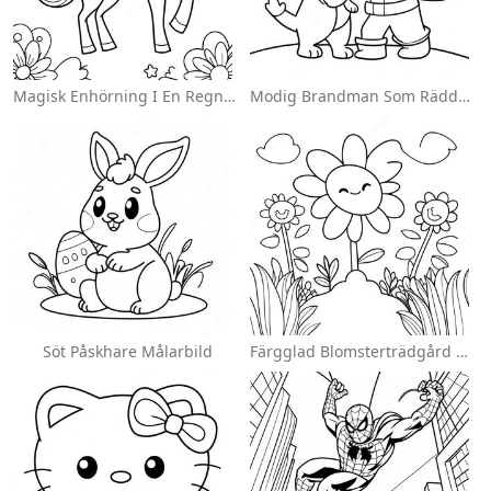
Magisk Enhörning I En Regnbåge Målarbild
Modig Brandman Som Räddar En Katt Målarbild
Söt Påskhare Målarbild
Färgglad Blomsterträdgård Målarbild