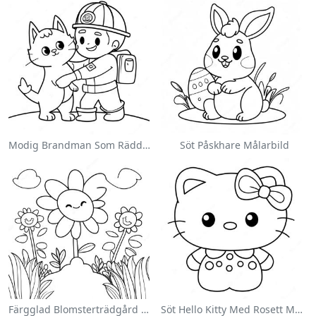
Modig Brandman Som Räddar En Katt Målarbild
Söt Påskhare Målarbild
Färgglad Blomsterträdgård Målarbild
Söt Hello Kitty Med Rosett Målarbild