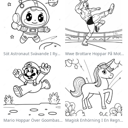
Söt Astronaut Svävande I Rymden Målarbild
Wwe Brottare Hoppar På Motståndare Målarbild
Mario Hoppar Över Goombas Målarbild
Magisk Enhörning I En Regnbåge Målarbild