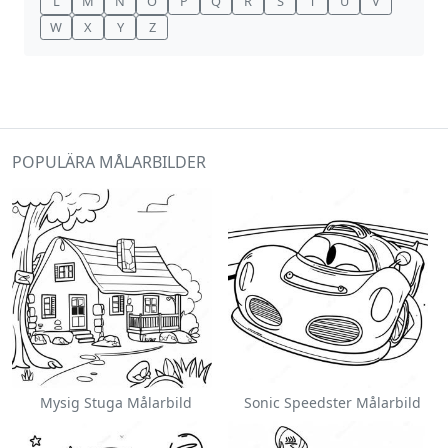
L
M
N
O
P
Q
R
S
T
U
V
W
X
Y
Z
POPULÄRA MÅLARBILDER
Mysig Stuga Målarbild
Sonic Speedster Målarbild