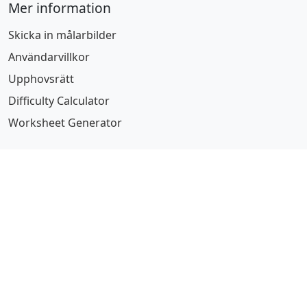
Mer information
Skicka in målarbilder
Användarvillkor
Upphovsrätt
Difficulty Calculator
Worksheet Generator
Bläddra alfabetiskt
A
B
C
D
E
F
G
H
I
J
K
L
M
N
O
P
Q
R
S
T
U
V
W
X
Y
Z
© 2024 Malarbilder.org. Alla rättigheter förbehållna.