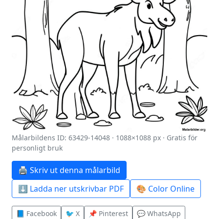
Målarbildens ID: 63429-14048 · 1088×1088 px · Gratis för
personligt bruk
🖨️ Skriv ut denna målarbild
⬇️ Ladda ner utskrivbar PDF
🎨 Color Online
📘 Facebook
🐦 X
📌 Pinterest
💬 WhatsApp