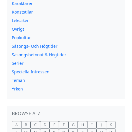
Karaktärer
Konststilar
Leksaker
Övrigt
Popkultur
Säsongs- Och Högtider
Säsongsbetonat & Högtider
Serier
Speciella Intressen
Teman
Yrken
BROWSE A–Z
A
B
C
D
E
F
G
H
I
J
K