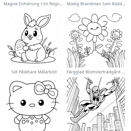
Magisk Enhörning I En Regnbåge Målarbild
Modig Brandman Som Räddar En Katt Målarbild
Söt Påskhare Målarbild
Färgglad Blomsterträdgård Målarbild