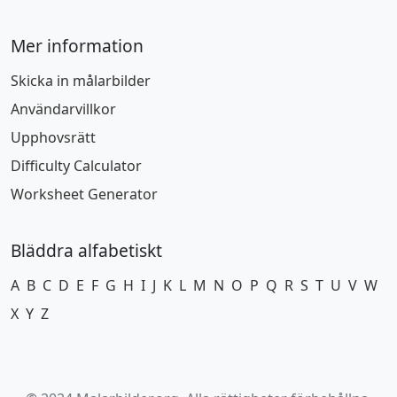
Mer information
Skicka in målarbilder
Användarvillkor
Upphovsrätt
Difficulty Calculator
Worksheet Generator
Bläddra alfabetiskt
A
B
C
D
E
F
G
H
I
J
K
L
M
N
O
P
Q
R
S
T
U
V
W
X
Y
Z