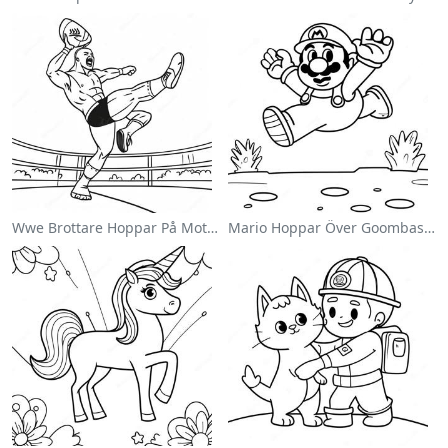
Wwe Brottare Hoppar På Motståndare Målarbild
Mario Hoppar Över Goombas Målarbild