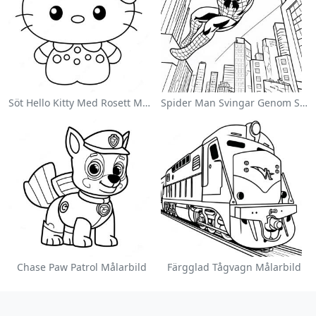
Söt Hello Kitty Med Rosett Målarbild
Spider Man Svingar Genom Staden Målarbild
Chase Paw Patrol Målarbild
Färgglad Tågvagn Målarbild