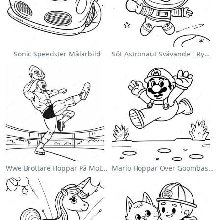
Sonic Speedster Målarbild
Söt Astronaut Svävande I Rymden Målarbild
Wwe Brottare Hoppar På Motståndare Målarbild
Mario Hoppar Över Goombas Målarbild