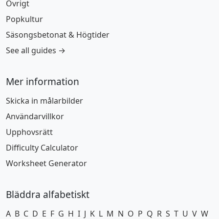
Övrigt
Popkultur
Säsongsbetonat & Högtider
See all guides →
Mer information
Skicka in målarbilder
Användarvillkor
Upphovsrätt
Difficulty Calculator
Worksheet Generator
Bläddra alfabetiskt
A
B
C
D
E
F
G
H
I
J
K
L
M
N
O
P
Q
R
S
T
U
V
W