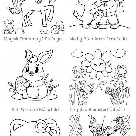
Magisk Enhörning I En Regnbåge Målarbild
Modig Brandman Som Räddar En Katt Målarbild
Söt Påskhare Målarbild
Färgglad Blomsterträdgård Målarbild